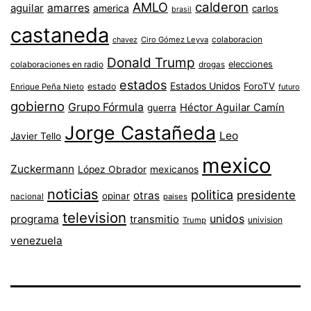
AMLO
calderon
aguilar
amarres
america
carlos
brasil
castaneda
colaboracion
chavez
Ciro Gómez Leyva
Donald Trump
colaboraciones en radio
elecciones
drogas
estados
Estados Unidos
ForoTV
estado
Enrique Peña Nieto
futuro
gobierno
Grupo Fórmula
Héctor Aguilar Camín
guerra
Jorge Castañeda
Leo
Javier Tello
mexico
Zuckermann
López Obrador
mexicanos
noticias
politica
presidente
otras
opinar
nacional
paises
television
unidos
programa
transmitio
univision
Trump
venezuela