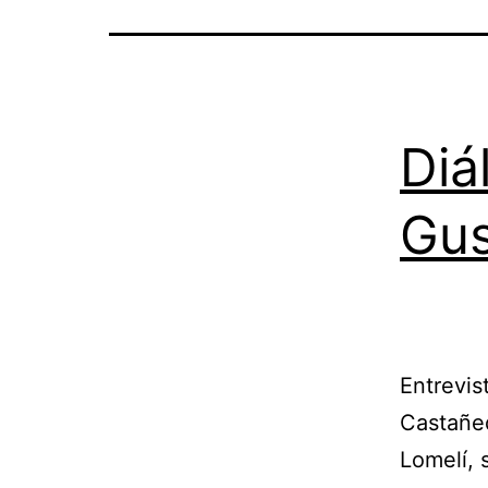
Diá
Gus
Entrevis
Castañed
Lomelí, 