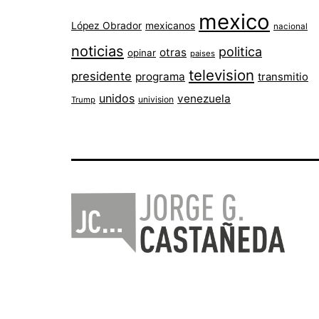
mexico
López Obrador
mexicanos
nacional
noticias
politica
otras
opinar
paises
television
presidente
programa
transmitio
unidos
venezuela
univision
Trump