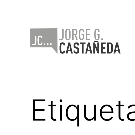
Saltar
al
contenido
Jorge
Castañeda
Etiquet