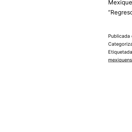
Mexiquen
“Regreso
Publicada 
Categori
Etiquetad
mexiquens