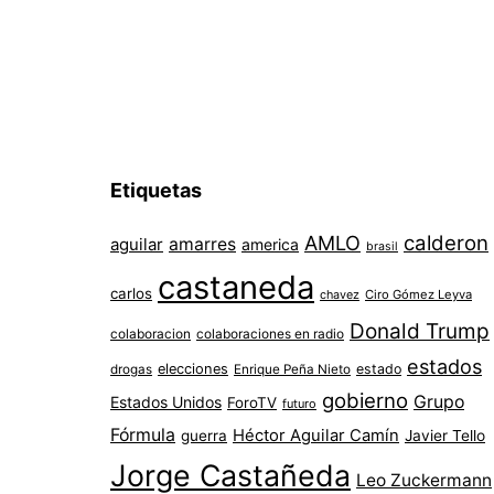
Etiquetas
AMLO
calderon
aguilar
amarres
america
brasil
castaneda
carlos
chavez
Ciro Gómez Leyva
Donald Trump
colaboracion
colaboraciones en radio
estados
elecciones
estado
drogas
Enrique Peña Nieto
gobierno
Grupo
Estados Unidos
ForoTV
futuro
Fórmula
Héctor Aguilar Camín
guerra
Javier Tello
Jorge Castañeda
Leo Zuckermann