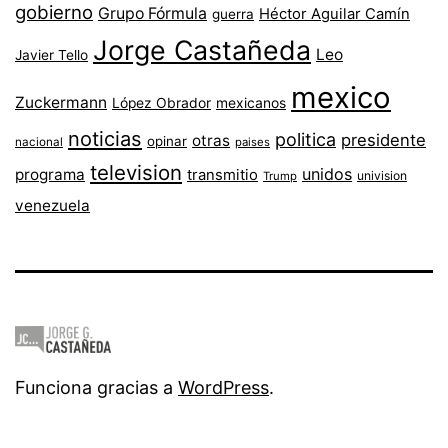
gobierno
Grupo Fórmula
Héctor Aguilar Camín
guerra
Jorge Castañeda
Leo
Javier Tello
mexico
Zuckermann
López Obrador
mexicanos
noticias
politica
presidente
otras
opinar
nacional
paises
television
unidos
programa
transmitio
univision
Trump
venezuela
Funciona gracias a
WordPress
.