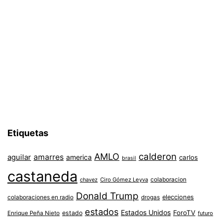
Etiquetas
AMLO
calderon
aguilar
amarres
america
carlos
brasil
castaneda
colaboracion
chavez
Ciro Gómez Leyva
Donald Trump
colaboraciones en radio
elecciones
drogas
estados
Estados Unidos
ForoTV
estado
Enrique Peña Nieto
futuro