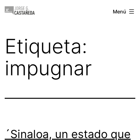
Saltar
Jorge
Menú
al
Castañeda
contenido
Etiqueta:
impugnar
´Sinaloa, un estado que