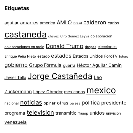
Etiquetas
AMLO
calderon
aguilar
amarres
america
carlos
brasil
castaneda
colaboracion
chavez
Ciro Gómez Leyva
Donald Trump
colaboraciones en radio
elecciones
drogas
estados
Estados Unidos
ForoTV
estado
Enrique Peña Nieto
futuro
gobierno
Grupo Fórmula
Héctor Aguilar Camín
guerra
Jorge Castañeda
Leo
Javier Tello
mexico
Zuckermann
López Obrador
mexicanos
noticias
politica
presidente
otras
opinar
nacional
paises
television
unidos
programa
transmitio
univision
Trump
venezuela