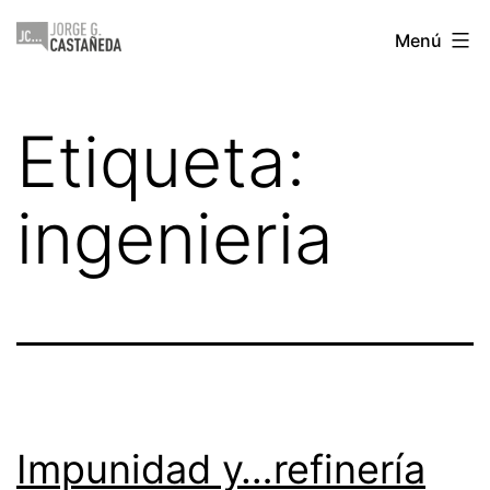
Saltar
Jorge
Menú
al
Castañeda
contenido
Etiqueta:
ingenieria
Impunidad y…refinería