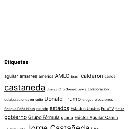
Etiquetas
AMLO
calderon
aguilar
amarres
america
carlos
brasil
castaneda
colaboracion
chavez
Ciro Gómez Leyva
Donald Trump
colaboraciones en radio
elecciones
drogas
estados
Estados Unidos
ForoTV
estado
Enrique Peña Nieto
futuro
gobierno
Grupo Fórmula
Héctor Aguilar Camín
guerra
Jorge Castañeda