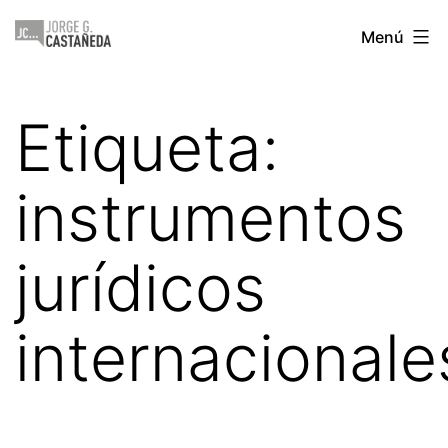
Saltar
Jorge
Menú
al
Castañeda
contenido
Etiqueta:
instrumentos
jurídicos
internacionale