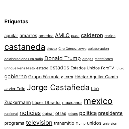
Etiquetas
AMLO
calderon
aguilar
amarres
america
carlos
brasil
castaneda
colaboracion
chavez
Ciro Gómez Leyva
Donald Trump
colaboraciones en radio
elecciones
drogas
estados
Estados Unidos
ForoTV
estado
Enrique Peña Nieto
futuro
gobierno
Grupo Fórmula
Héctor Aguilar Camín
guerra
Jorge Castañeda
Leo
Javier Tello
mexico
Zuckermann
López Obrador
mexicanos
noticias
politica
presidente
otras
opinar
nacional
paises
television
unidos
programa
transmitio
univision
Trump