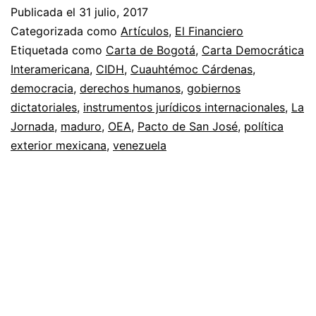
Publicada el
31 julio, 2017
Categorizada como
Artículos
,
El Financiero
Etiquetada como
Carta de Bogotá
,
Carta Democrática
Interamericana
,
CIDH
,
Cuauhtémoc Cárdenas
,
democracia
,
derechos humanos
,
gobiernos
dictatoriales
,
instrumentos jurídicos internacionales
,
La
Jornada
,
maduro
,
OEA
,
Pacto de San José
,
política
exterior mexicana
,
venezuela