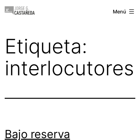
Saltar
Jorge
Menú
al
Castañeda
contenido
Etiqueta:
interlocutores
Bajo reserva