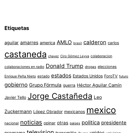
Etiquetas
AMLO
calderon
aguilar
amarres
america
carlos
brasil
castaneda
colaboracion
chavez
Ciro Gómez Leyva
Donald Trump
colaboraciones en radio
elecciones
drogas
estados
Estados Unidos
ForoTV
estado
Enrique Peña Nieto
futuro
gobierno
Grupo Fórmula
Héctor Aguilar Camín
guerra
Jorge Castañeda
Leo
Javier Tello
mexico
Zuckermann
López Obrador
mexicanos
noticias
politica
presidente
otras
opinar
nacional
paises
television
unidos
programa