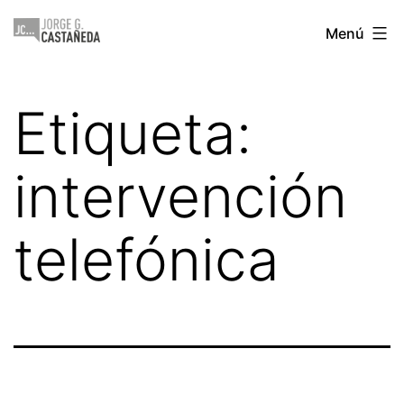
Saltar
Jorge
Menú
al
Castañeda
contenido
Etiqueta:
intervención
telefónica