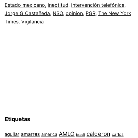
Estado mexicano
,
ineptitud
,
intervención telefónica
,
Jorge G Castañeda
,
NSO
,
opinion
,
PGR
,
The New York
Times
,
Vigilancia
Etiquetas
AMLO
calderon
aguilar
amarres
america
carlos
brasil