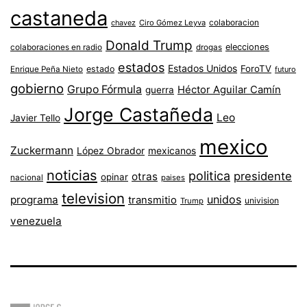
castaneda
colaboracion
chavez
Ciro Gómez Leyva
Donald Trump
colaboraciones en radio
elecciones
drogas
estados
Estados Unidos
ForoTV
estado
Enrique Peña Nieto
futuro
gobierno
Grupo Fórmula
Héctor Aguilar Camín
guerra
Jorge Castañeda
Leo
Javier Tello
mexico
Zuckermann
López Obrador
mexicanos
noticias
politica
presidente
otras
opinar
nacional
paises
television
unidos
programa
transmitio
univision
Trump
venezuela