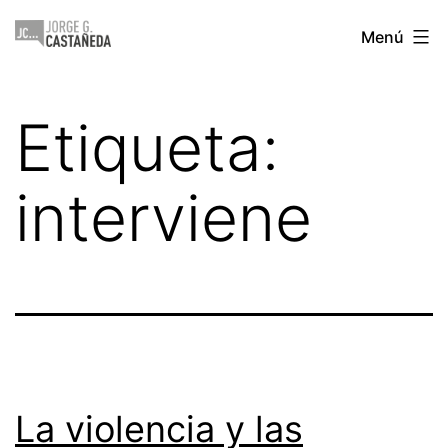
Saltar
Jorge
Menú
al
Castañeda
contenido
Etiqueta:
interviene
La violencia y las