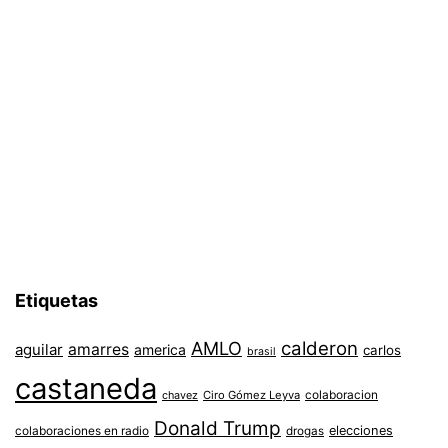
Etiquetas
AMLO
calderon
aguilar
amarres
america
carlos
brasil
castaneda
colaboracion
chavez
Ciro Gómez Leyva
Donald Trump
colaboraciones en radio
elecciones
drogas