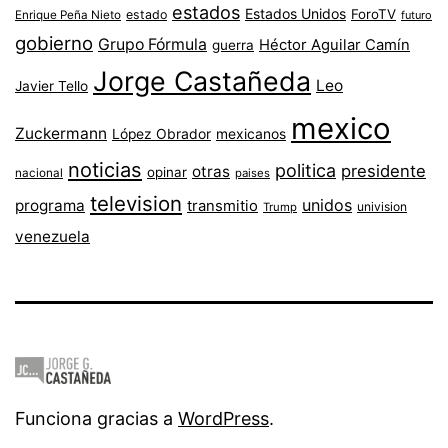
estados
Estados Unidos
ForoTV
estado
Enrique Peña Nieto
futuro
gobierno
Grupo Fórmula
Héctor Aguilar Camín
guerra
Jorge Castañeda
Leo
Javier Tello
mexico
Zuckermann
López Obrador
mexicanos
noticias
politica
presidente
otras
opinar
nacional
paises
television
unidos
programa
transmitio
univision
Trump
venezuela
Funciona gracias a
WordPress
.