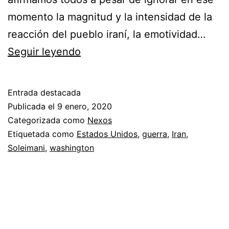
momento la magnitud y la intensidad de la
reacción del pueblo iraní, la emotividad…
La
Seguir leyendo
guerra
de
Entrada destacada
Irán
Publicada el
9 enero, 2020
no
Categorizada como
Nexos
Etiquetada como
Estados Unidos
,
guerra
,
Iran
,
tendrá
Soleimani
,
washington
lugar
(versión
Farsi
de
Giraudoux)