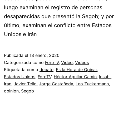
luego examinan el registro de personas
desaparecidas que presentó la Segob; y por
último, examinan el conflicto entre Estados
Unidos e Irán
Publicada el
13 enero, 2020
Categorizada como
ForoTV
,
Video
,
Videos
Etiquetada como
debate
,
Es la Hora de Opinar
,
Estados Unidos
,
ForoTV
,
Héctor Aguilar Camín
,
Insabi
,
Iran
,
Javier Tello
,
Jorge Castañeda
,
Leo Zuckermann
,
opinion
,
Segob