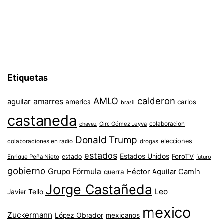
Etiquetas
AMLO
calderon
aguilar
amarres
america
carlos
brasil
castaneda
colaboracion
chavez
Ciro Gómez Leyva
Donald Trump
colaboraciones en radio
elecciones
drogas
estados
Estados Unidos
ForoTV
estado
Enrique Peña Nieto
futuro
gobierno
Grupo Fórmula
Héctor Aguilar Camín
guerra
Jorge Castañeda
Leo
Javier Tello
mexico
Zuckermann
López Obrador
mexicanos