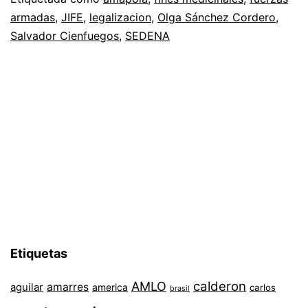
armadas
,
JIFE
,
legalizacion
,
Olga Sánchez Cordero
,
Salvador Cienfuegos
,
SEDENA
Etiquetas
AMLO
calderon
aguilar
amarres
america
carlos
brasil