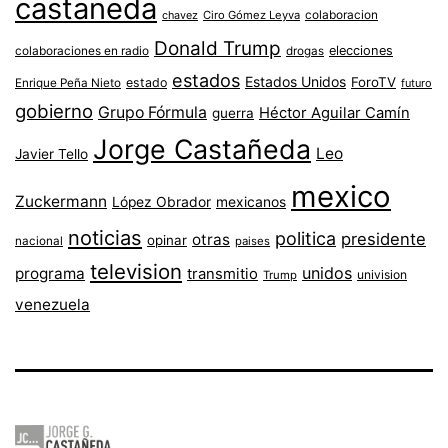
castaneda
colaboracion
chavez
Ciro Gómez Leyva
Donald Trump
colaboraciones en radio
elecciones
drogas
estados
Estados Unidos
ForoTV
estado
Enrique Peña Nieto
futuro
gobierno
Grupo Fórmula
Héctor Aguilar Camín
guerra
Jorge Castañeda
Leo
Javier Tello
mexico
Zuckermann
López Obrador
mexicanos
noticias
politica
presidente
otras
opinar
nacional
paises
television
unidos
programa
transmitio
univision
Trump
venezuela