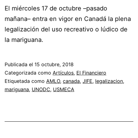
El miércoles 17 de octubre –pasado
mañana– entra en vigor en Canadá la plena
legalización del uso recreativo o lúdico de
la mariguana.
Publicada el
15 octubre, 2018
Categorizada como
Artículos
,
El Financiero
Etiquetada como
AMLO
,
canada
,
JIFE
,
legalizacion
,
mariguana
,
UNODC
,
USMECA