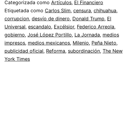
Categorizada como
Artículos
,
El Financiero
Etiquetada como
Carlos Slim
,
censura
,
chihuahua
,
corrupcion
,
desvío de dinero
,
Donald Trump
,
El
Universal
,
escandalo
,
Excélsior
,
Federico Arreola
,
gobierno
,
José López Portillo
,
La Jornada
,
medios
impresos
,
medios mexicanos
,
Milenio
,
Peña Nieto
,
publicidad oficial
,
Reforma
,
subordinación
,
The New
York Times