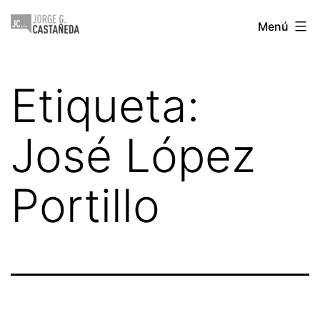
Saltar
Jorge
Menú
al
Castañeda
contenido
Etiqueta:
José López
Portillo