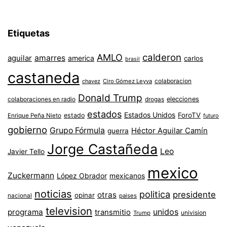
Etiquetas
AMLO
calderon
aguilar
amarres
america
carlos
brasil
castaneda
colaboracion
chavez
Ciro Gómez Leyva
Donald Trump
colaboraciones en radio
elecciones
drogas
estados
Estados Unidos
ForoTV
estado
Enrique Peña Nieto
futuro
gobierno
Grupo Fórmula
Héctor Aguilar Camín
guerra
Jorge Castañeda
Leo
Javier Tello
mexico
Zuckermann
López Obrador
mexicanos
noticias
politica
presidente
otras
opinar
nacional
paises
television
unidos
programa
transmitio
univision
Trump