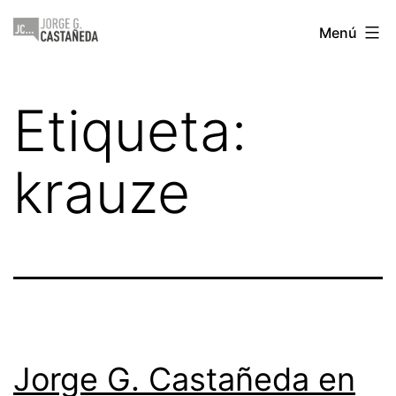
Saltar
Jorge
Menú
al
Castañeda
contenido
Etiqueta:
krauze
Jorge G. Castañeda en