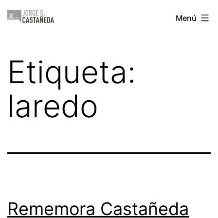
Saltar
Jorge
Menú
al
Castañeda
contenido
Etiqueta:
laredo
Rememora Castañeda