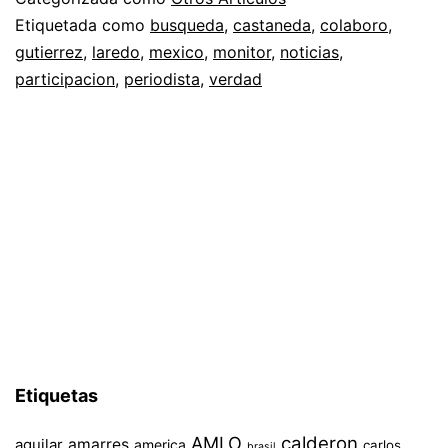
Etiquetada como
busqueda
,
castaneda
,
colaboro
,
gutierrez
,
laredo
,
mexico
,
monitor
,
noticias
,
participacion
,
periodista
,
verdad
Etiquetas
AMLO
calderon
aguilar
amarres
america
carlos
brasil