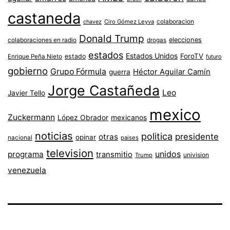
castaneda
colaboracion
chavez
Ciro Gómez Leyva
Donald Trump
colaboraciones en radio
elecciones
drogas
estados
Estados Unidos
ForoTV
estado
Enrique Peña Nieto
futuro
gobierno
Grupo Fórmula
Héctor Aguilar Camín
guerra
Jorge Castañeda
Leo
Javier Tello
mexico
Zuckermann
López Obrador
mexicanos
noticias
politica
presidente
otras
opinar
nacional
paises
television
unidos
programa
transmitio
univision
Trump
venezuela