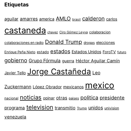
Etiquetas
AMLO
calderon
aguilar
amarres
america
carlos
brasil
castaneda
colaboracion
chavez
Ciro Gómez Leyva
Donald Trump
colaboraciones en radio
elecciones
drogas
estados
Estados Unidos
ForoTV
estado
Enrique Peña Nieto
futuro
gobierno
Grupo Fórmula
Héctor Aguilar Camín
guerra
Jorge Castañeda
Leo
Javier Tello
mexico
Zuckermann
López Obrador
mexicanos
noticias
politica
presidente
otras
opinar
nacional
paises
television
unidos
programa
transmitio
univision
Trump
venezuela