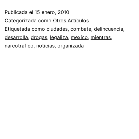
Publicada el
15 enero, 2010
Categorizada como
Otros Artículos
Etiquetada como
ciudades
,
combate
,
delincuencia
,
desarrolla
,
drogas
,
legaliza
,
mexico
,
mientras
,
narcotrafico
,
noticias
,
organizada