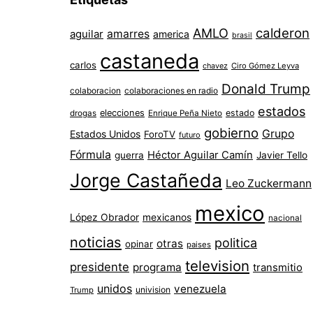
AMLO
calderon
aguilar
amarres
america
brasil
castaneda
carlos
chavez
Ciro Gómez Leyva
Donald Trump
colaboracion
colaboraciones en radio
estados
elecciones
estado
drogas
Enrique Peña Nieto
gobierno
Grupo
Estados Unidos
ForoTV
futuro
Fórmula
Héctor Aguilar Camín
guerra
Javier Tello
Jorge Castañeda
Leo Zuckermann
mexico
López Obrador
mexicanos
nacional
noticias
politica
otras
opinar
paises
television
presidente
programa
transmitio
unidos
venezuela
univision
Trump