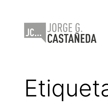
Saltar
al
contenido
Jorge
Castañeda
Etiquet