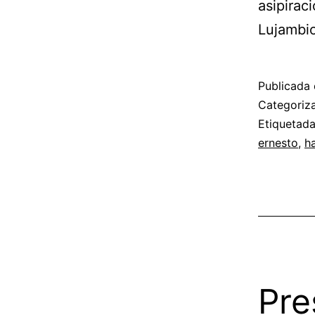
asipirac
Lujambio
Publicada 
Categori
Etiquetad
ernesto
,
h
Pre