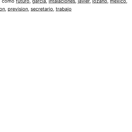
a como
futuro
,
garcia
,
intalaciones
,
javier
,
lozano
,
mexico
,
ion
,
prevision
,
secretario
,
trabajo