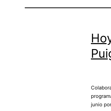
Hoy
Pui
Colabora
programa
junio po