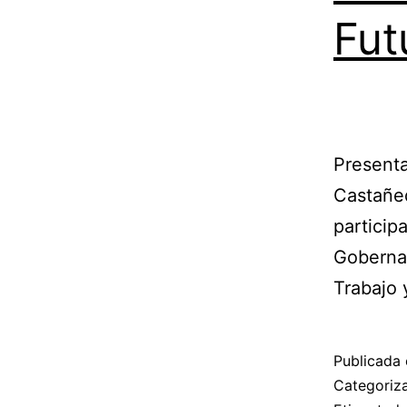
Fut
Presenta
Castañed
particip
Gobernad
Trabajo 
Publicada 
Categori