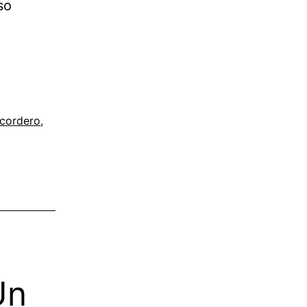
so
cordero
,
Un