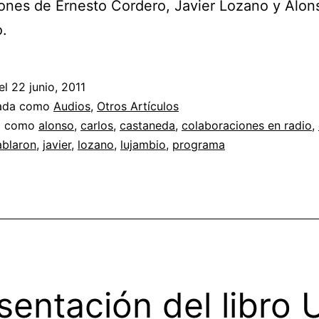
iones de Ernesto Cordero, Javier Lozano y Alon
.
el
22 junio, 2011
zada como
Audios
,
Otros Artículos
a como
alonso
,
carlos
,
castaneda
,
colaboraciones en radio
,
ablaron
,
javier
,
lozano
,
lujambio
,
programa
sentación del libro 