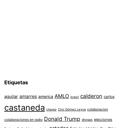
Etiquetas
AMLO
calderon
aguilar
amarres
america
carlos
brasil
castaneda
colaboracion
chavez
Ciro Gómez Leyva
Donald Trump
colaboraciones en radio
elecciones
drogas