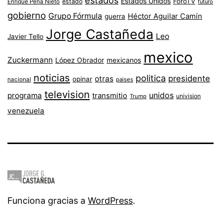
estados
Estados Unidos
ForoTV
estado
Enrique Peña Nieto
futuro
gobierno
Grupo Fórmula
Héctor Aguilar Camín
guerra
Jorge Castañeda
Leo
Javier Tello
mexico
Zuckermann
López Obrador
mexicanos
noticias
politica
presidente
otras
opinar
nacional
paises
television
unidos
programa
transmitio
univision
Trump
venezuela
Funciona gracias a
WordPress
.