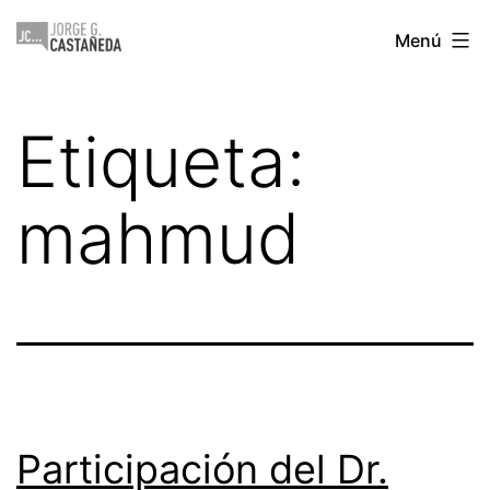
Saltar
Jorge
Menú
al
Castañeda
contenido
Etiqueta:
mahmud
Participación del Dr.