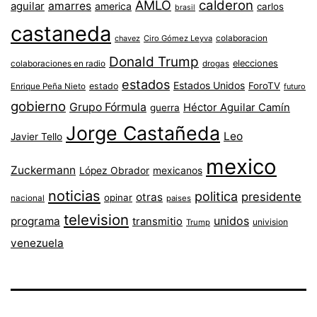
AMLO
calderon
aguilar
amarres
america
carlos
brasil
castaneda
colaboracion
chavez
Ciro Gómez Leyva
Donald Trump
colaboraciones en radio
elecciones
drogas
estados
Estados Unidos
ForoTV
estado
Enrique Peña Nieto
futuro
gobierno
Grupo Fórmula
Héctor Aguilar Camín
guerra
Jorge Castañeda
Leo
Javier Tello
mexico
Zuckermann
López Obrador
mexicanos
noticias
politica
presidente
otras
opinar
nacional
paises
television
unidos
programa
transmitio
univision
Trump
venezuela