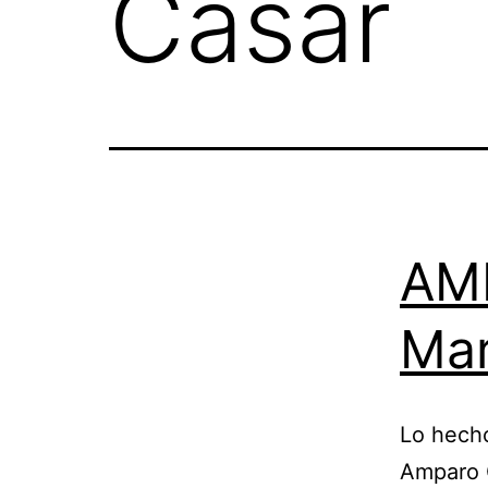
Casar
AML
Mar
Lo hech
Amparo C