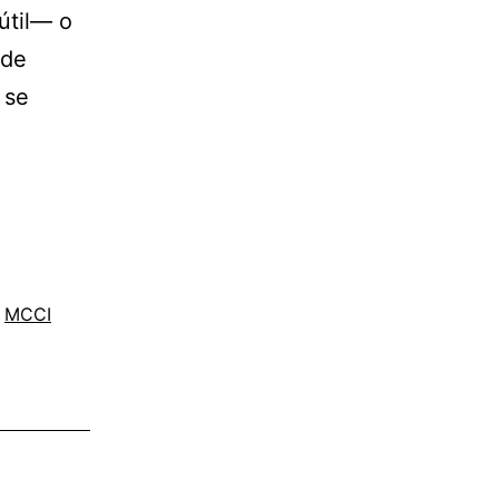
útil— o
 de
 se
,
MCCI