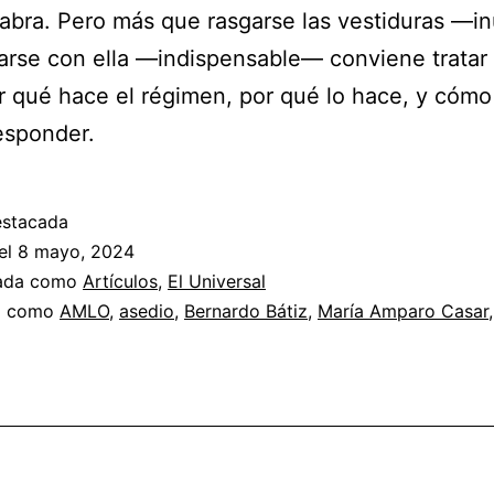
labra. Pero más que rasgarse las vestiduras —in
zarse con ella —indispensable— conviene tratar
 qué hace el régimen, por qué lo hace, y cómo
esponder.
estacada
el
8 mayo, 2024
zada como
Artículos
,
El Universal
a como
AMLO
,
asedio
,
Bernardo Bátiz
,
María Amparo Casar