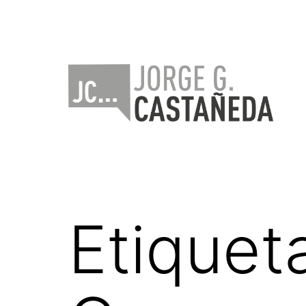
Saltar
al
contenido
Jorge
Castañeda
Etiquet