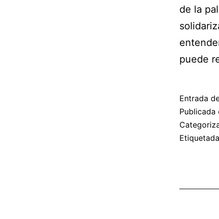
de la pa
solidari
entender
puede r
Entrada d
Publicada 
Categori
Etiquetad