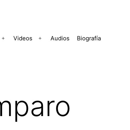
Videos
Audios
Biografía
Abrir
Abrir
menú
menú
mparo