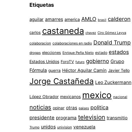
Etiquetas
AMLO
calderon
aguilar
amarres
america
brasil
castaneda
carlos
chavez
Ciro Gómez Leyva
Donald Trump
colaboracion
colaboraciones en radio
estados
elecciones
estado
drogas
Enrique Peña Nieto
gobierno
Grupo
Estados Unidos
ForoTV
futuro
Fórmula
Héctor Aguilar Camín
guerra
Javier Tello
Jorge Castañeda
Leo Zuckermann
mexico
López Obrador
mexicanos
nacional
noticias
politica
otras
opinar
paises
television
presidente
programa
transmitio
unidos
venezuela
univision
Trump