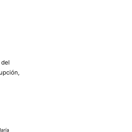
 del
upción,
aría