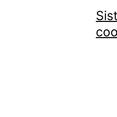
Sis
coo