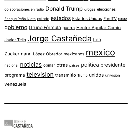
Donald Trump
colaboraciones en radio
elecciones
drogas
estados
Estados Unidos
ForoTV
estado
Enrique Peña Nieto
futuro
gobierno
Grupo Fórmula
Héctor Aguilar Camín
guerra
Jorge Castañeda
Leo
Javier Tello
mexico
Zuckermann
López Obrador
mexicanos
noticias
politica
presidente
otras
opinar
nacional
paises
television
unidos
programa
transmitio
univision
Trump
venezuela