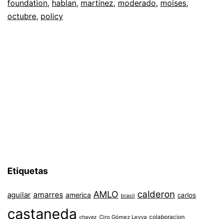
foundation
,
hablan
,
martinez
,
moderado
,
moises
,
octubre
,
policy
Etiquetas
AMLO
calderon
aguilar
amarres
america
carlos
brasil
castaneda
colaboracion
chavez
Ciro Gómez Leyva