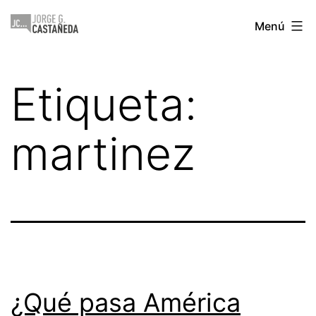
Saltar
Jorge
Menú
al
Castañeda
contenido
Etiqueta:
martinez
¿Qué pasa América