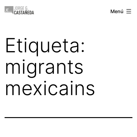
Saltar
Jorge
Menú
al
Castañeda
contenido
Etiqueta:
migrants
mexicains