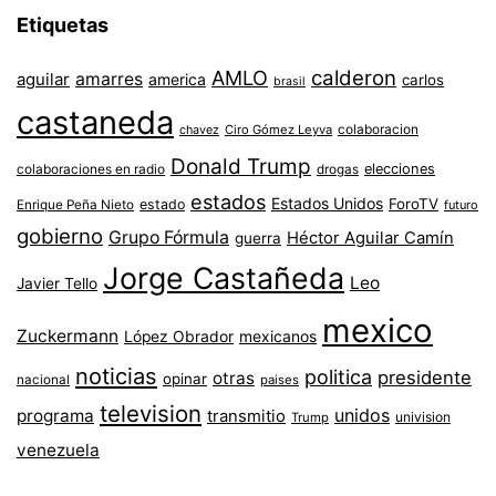
Etiquetas
AMLO
calderon
aguilar
amarres
america
carlos
brasil
castaneda
colaboracion
chavez
Ciro Gómez Leyva
Donald Trump
colaboraciones en radio
elecciones
drogas
estados
Estados Unidos
ForoTV
estado
Enrique Peña Nieto
futuro
gobierno
Grupo Fórmula
Héctor Aguilar Camín
guerra
Jorge Castañeda
Leo
Javier Tello
mexico
Zuckermann
López Obrador
mexicanos
noticias
politica
presidente
otras
opinar
nacional
paises
television
unidos
programa
transmitio
univision
Trump
venezuela