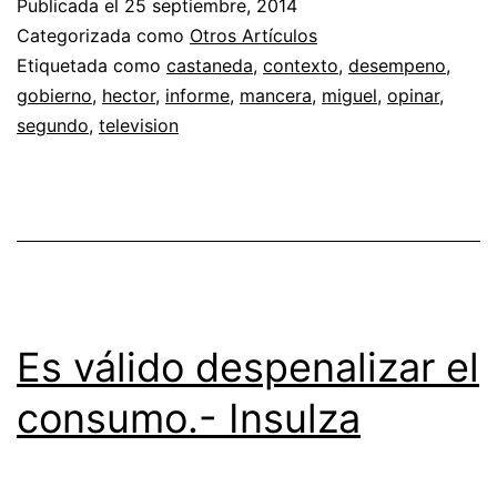
Publicada el
25 septiembre, 2014
Categorizada como
Otros Artículos
Etiquetada como
castaneda
,
contexto
,
desempeno
,
gobierno
,
hector
,
informe
,
mancera
,
miguel
,
opinar
,
segundo
,
television
Es válido despenalizar el
consumo.- Insulza