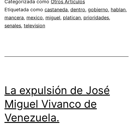
Categorizada como
Otros Artículos
Etiquetada como
castaneda
,
dentro
,
gobierno
,
hablan
,
mancera
,
mexico
,
miguel
,
platican
,
prioridades
,
senales
,
television
La expulsión de José
Miguel Vivanco de
Venezuela.