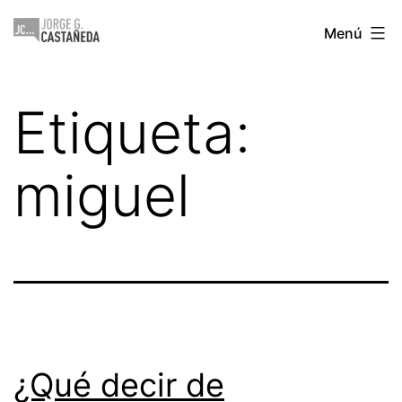
Saltar
Jorge
Menú
al
Castañeda
contenido
Etiqueta:
miguel
¿Qué decir de