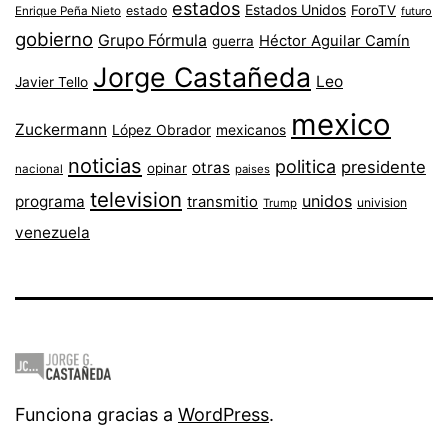
estados
Estados Unidos
ForoTV
estado
Enrique Peña Nieto
futuro
gobierno
Grupo Fórmula
Héctor Aguilar Camín
guerra
Jorge Castañeda
Leo
Javier Tello
mexico
Zuckermann
López Obrador
mexicanos
noticias
politica
presidente
otras
opinar
nacional
paises
television
unidos
programa
transmitio
univision
Trump
venezuela
Funciona gracias a
WordPress
.