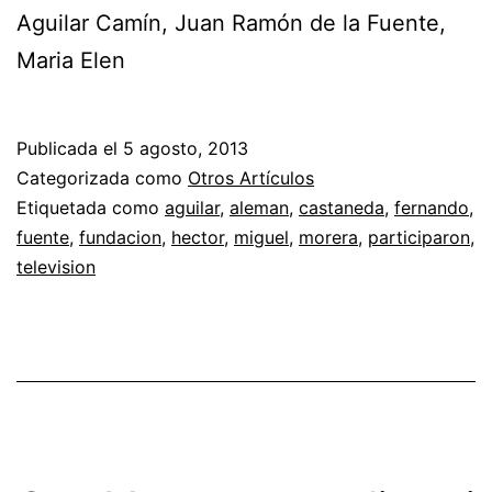
Aguilar Camín, Juan Ramón de la Fuente,
Maria Elen
Publicada el
5 agosto, 2013
Categorizada como
Otros Artículos
Etiquetada como
aguilar
,
aleman
,
castaneda
,
fernando
,
fuente
,
fundacion
,
hector
,
miguel
,
morera
,
participaron
,
television