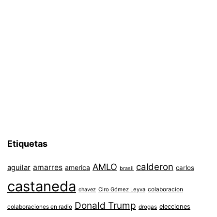
Etiquetas
AMLO
calderon
aguilar
amarres
america
carlos
brasil
castaneda
colaboracion
chavez
Ciro Gómez Leyva
Donald Trump
colaboraciones en radio
elecciones
drogas