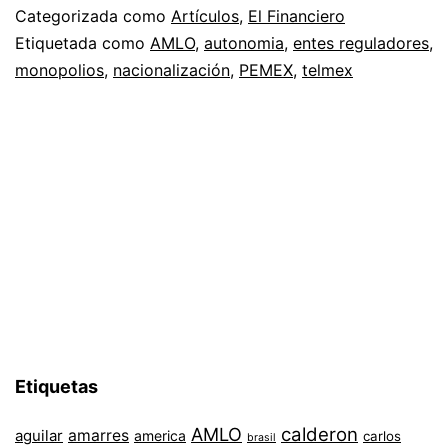
reguladores
Categorizada como
Artículos
,
El Financiero
Etiquetada como
AMLO
,
autonomia
,
entes reguladores
,
monopolios
,
nacionalización
,
PEMEX
,
telmex
Etiquetas
AMLO
calderon
aguilar
amarres
america
carlos
brasil