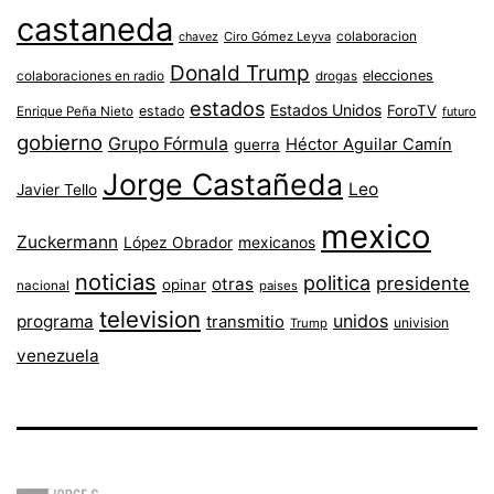
castaneda
colaboracion
chavez
Ciro Gómez Leyva
Donald Trump
colaboraciones en radio
elecciones
drogas
estados
Estados Unidos
ForoTV
estado
Enrique Peña Nieto
futuro
gobierno
Grupo Fórmula
Héctor Aguilar Camín
guerra
Jorge Castañeda
Leo
Javier Tello
mexico
Zuckermann
López Obrador
mexicanos
noticias
politica
presidente
otras
opinar
nacional
paises
television
unidos
programa
transmitio
univision
Trump
venezuela