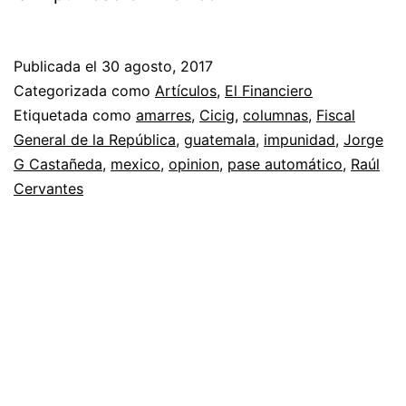
Publicada el
30 agosto, 2017
Categorizada como
Artículos
,
El Financiero
Etiquetada como
amarres
,
Cicig
,
columnas
,
Fiscal
General de la República
,
guatemala
,
impunidad
,
Jorge
G Castañeda
,
mexico
,
opinion
,
pase automático
,
Raúl
Cervantes