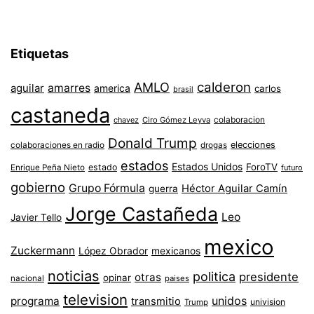
Etiquetas
AMLO
calderon
aguilar
amarres
america
carlos
brasil
castaneda
colaboracion
chavez
Ciro Gómez Leyva
Donald Trump
colaboraciones en radio
elecciones
drogas
estados
Estados Unidos
ForoTV
estado
Enrique Peña Nieto
futuro
gobierno
Grupo Fórmula
Héctor Aguilar Camín
guerra
Jorge Castañeda
Leo
Javier Tello
mexico
Zuckermann
López Obrador
mexicanos
noticias
politica
presidente
otras
opinar
nacional
paises
television
unidos
programa
transmitio
univision
Trump