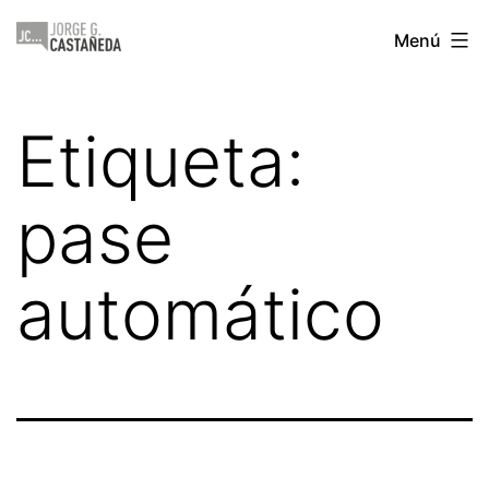
Saltar
Jorge
Menú
al
Castañeda
contenido
Etiqueta:
pase
automático