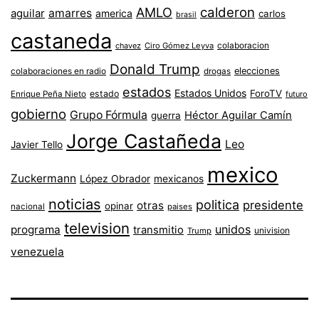
AMLO
calderon
aguilar
amarres
america
carlos
brasil
castaneda
colaboracion
chavez
Ciro Gómez Leyva
Donald Trump
colaboraciones en radio
elecciones
drogas
estados
Estados Unidos
ForoTV
estado
Enrique Peña Nieto
futuro
gobierno
Grupo Fórmula
Héctor Aguilar Camín
guerra
Jorge Castañeda
Leo
Javier Tello
mexico
Zuckermann
López Obrador
mexicanos
noticias
politica
presidente
otras
opinar
nacional
paises
television
unidos
programa
transmitio
univision
Trump
venezuela