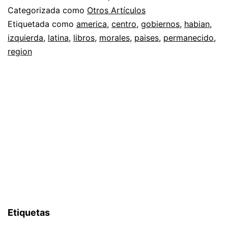
Categorizada como
Otros Artículos
Etiquetada como
america
,
centro
,
gobiernos
,
habian
,
izquierda
,
latina
,
libros
,
morales
,
paises
,
permanecido
,
region
Etiquetas