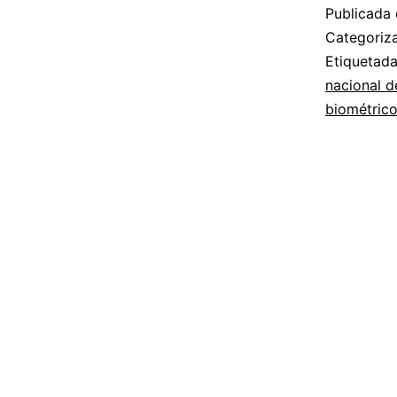
Publicada 
Categori
Etiquetad
nacional d
biométric