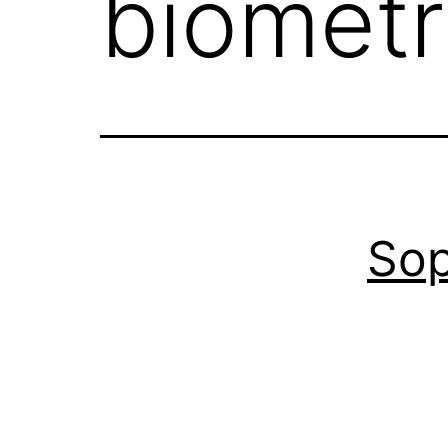
biométr
Sop