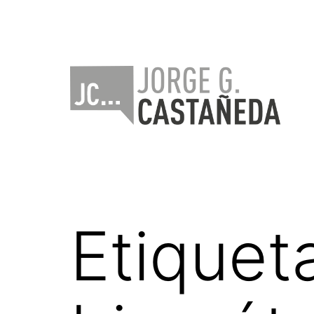
Saltar
al
contenido
Jorge
Castañeda
Etiquet