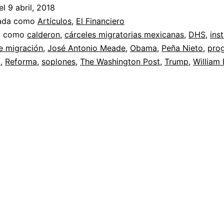
el
9 abril, 2018
zada como
Artículos
,
El Financiero
a como
calderon
,
cárceles migratorias mexicanas
,
DHS
,
inst
e migración
,
José Antonio Meade
,
Obama
,
Peña Nieto
,
pro
o
,
Reforma
,
soplones
,
The Washington Post
,
Trump
,
William