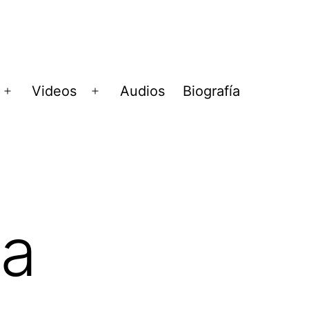
Videos
Audios
Biografía
Abrir
Abrir
menú
menú
a