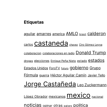
Etiquetas
AMLO
calderon
aguilar
amarres
america
brasil
castaneda
carlos
chavez
Ciro Gómez Leyva
Donald Trump
colaboracion
colaboraciones en radio
estados
elecciones
estado
drogas
Enrique Peña Nieto
gobierno
Grupo
Estados Unidos
ForoTV
futuro
Fórmula
Héctor Aguilar Camín
guerra
Javier Tello
Jorge Castañeda
Leo Zuckermann
mexico
López Obrador
mexicanos
nacional
noticias
politica
otras
opinar
paises