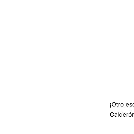
¡Otro es
Calderó