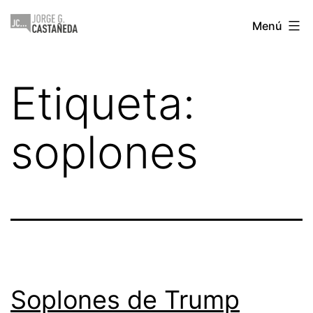
Saltar
Jorge
Menú
al
Castañeda
contenido
Etiqueta:
soplones
Soplones de Trump