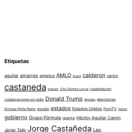
Etiquetas
AMLO
calderon
aguilar
amarres
america
carlos
brasil
castaneda
colaboracion
chavez
Ciro Gómez Leyva
Donald Trump
colaboraciones en radio
elecciones
drogas
estados
Estados Unidos
ForoTV
estado
Enrique Peña Nieto
futuro
gobierno
Grupo Fórmula
Héctor Aguilar Camín
guerra
Jorge Castañeda
Leo
Javier Tello