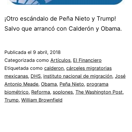
¡Otro escándalo de Peña Nieto y Trump!
Salvo que arrancó con Calderón y Obama.
Publicada el
9 abril, 2018
Categorizada como
Artículos
,
El Financiero
Etiquetada como
calderon
,
cárceles migratorias
mexicanas
,
DHS
,
instituto nacional de migración
,
José
Antonio Meade
,
Obama
,
Peña Nieto
,
programa
biométrico
,
Reforma
,
soplones
,
The Washington Post
,
Trump
,
William Brownfield