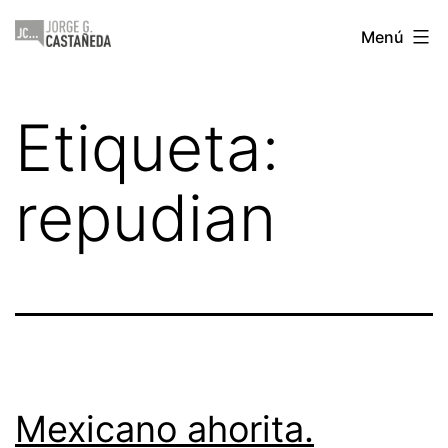
Saltar
Jorge
Menú
al
Castañeda
contenido
Etiqueta:
repudian
Mexicano ahorita.