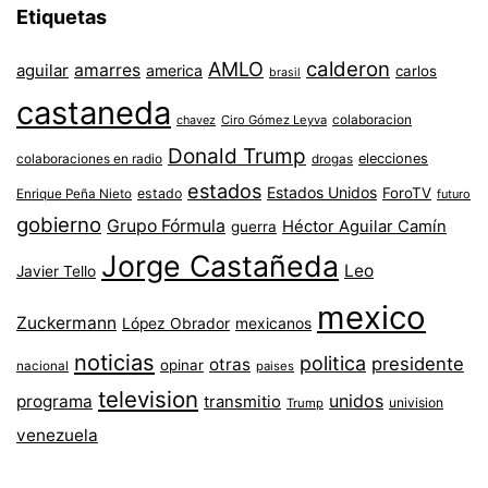
Etiquetas
AMLO
calderon
aguilar
amarres
america
carlos
brasil
castaneda
colaboracion
chavez
Ciro Gómez Leyva
Donald Trump
colaboraciones en radio
elecciones
drogas
estados
Estados Unidos
ForoTV
estado
Enrique Peña Nieto
futuro
gobierno
Grupo Fórmula
Héctor Aguilar Camín
guerra
Jorge Castañeda
Leo
Javier Tello
mexico
Zuckermann
López Obrador
mexicanos
noticias
politica
presidente
otras
opinar
nacional
paises
television
unidos
programa
transmitio
univision
Trump
venezuela