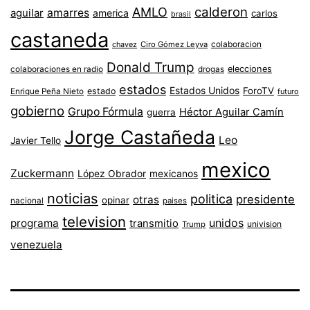
AMLO
calderon
aguilar
amarres
america
carlos
brasil
castaneda
colaboracion
chavez
Ciro Gómez Leyva
Donald Trump
colaboraciones en radio
elecciones
drogas
estados
Estados Unidos
ForoTV
estado
Enrique Peña Nieto
futuro
gobierno
Grupo Fórmula
Héctor Aguilar Camín
guerra
Jorge Castañeda
Leo
Javier Tello
mexico
Zuckermann
López Obrador
mexicanos
noticias
politica
presidente
otras
opinar
nacional
paises
television
unidos
programa
transmitio
univision
Trump
venezuela