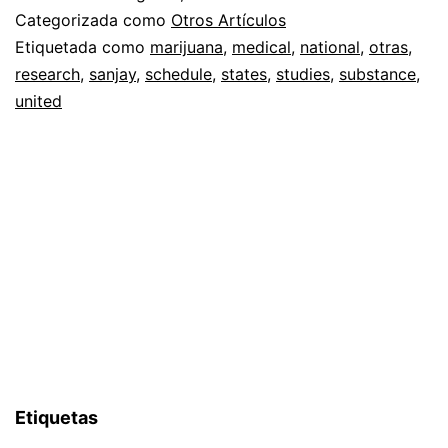
Categorizada como
Otros Artículos
Etiquetada como
marijuana
,
medical
,
national
,
otras
,
research
,
sanjay
,
schedule
,
states
,
studies
,
substance
,
united
Etiquetas