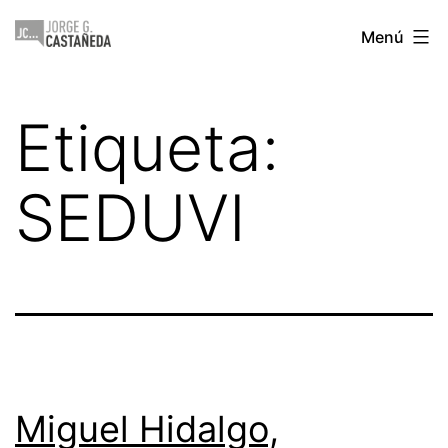
Saltar
Jorge
Menú
al
Castañeda
contenido
Etiqueta:
SEDUVI
Miguel Hidalgo,