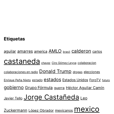
Etiquetas
AMLO
calderon
aguilar
amarres
america
carlos
brasil
castaneda
colaboracion
chavez
Ciro Gómez Leyva
Donald Trump
colaboraciones en radio
elecciones
drogas
estados
Estados Unidos
ForoTV
estado
Enrique Peña Nieto
futuro
gobierno
Grupo Fórmula
Héctor Aguilar Camín
guerra
Jorge Castañeda
Leo
Javier Tello
mexico
Zuckermann
López Obrador
mexicanos