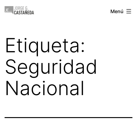
Saltar
Jorge
Menú
al
Castañeda
contenido
Etiqueta:
Seguridad
Nacional