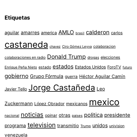
Etiquetas
AMLO
calderon
aguilar
amarres
america
carlos
brasil
castaneda
colaboracion
chavez
Ciro Gómez Leyva
Donald Trump
colaboraciones en radio
elecciones
drogas
estados
Estados Unidos
ForoTV
estado
Enrique Peña Nieto
futuro
gobierno
Grupo Fórmula
Héctor Aguilar Camín
guerra
Jorge Castañeda
Leo
Javier Tello
mexico
Zuckermann
López Obrador
mexicanos
noticias
politica
presidente
otras
opinar
nacional
paises
television
unidos
programa
transmitio
univision
Trump
venezuela