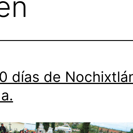
en
0 días de Nochixtlá
a.