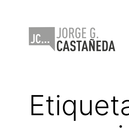
Saltar
al
contenido
Jorge
Castañeda
Etiquet