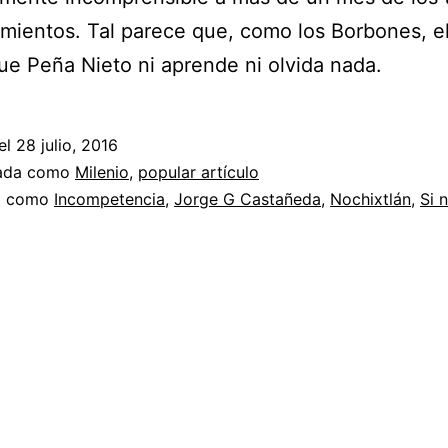
mientos. Tal parece que, como los Borbones, e
ue Peña Nieto ni aprende ni olvida nada.
el
28 julio, 2016
zada como
Milenio
,
popular artículo
a como
Incompetencia
,
Jorge G Castañeda
,
Nochixtlán
,
Si 