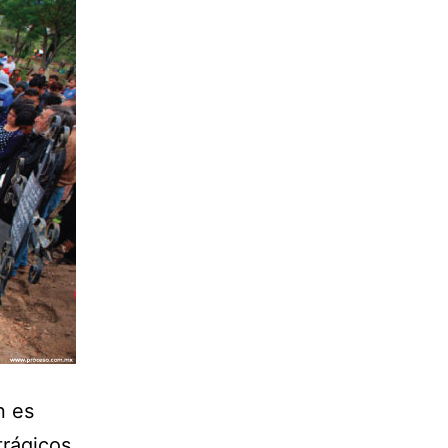
n es
trágicos