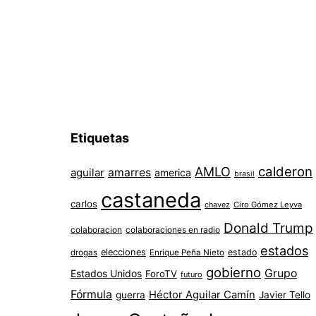
Etiquetas
AMLO
calderon
aguilar
amarres
america
brasil
castaneda
carlos
chavez
Ciro Gómez Leyva
Donald Trump
colaboracion
colaboraciones en radio
estados
elecciones
estado
drogas
Enrique Peña Nieto
gobierno
Grupo
Estados Unidos
ForoTV
futuro
Fórmula
Héctor Aguilar Camín
guerra
Javier Tello