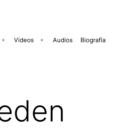
Videos
Audios
Biografía
Abrir
Abrir
menú
menú
ueden