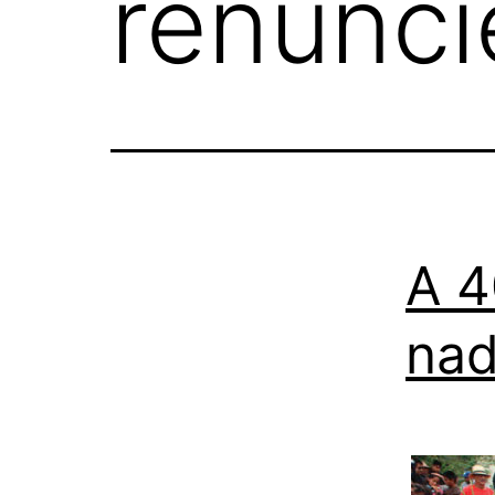
renunci
A 4
nad