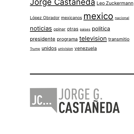
Jorge Castañeda
Leo Zuckermann
mexico
López Obrador
mexicanos
nacional
noticias
politica
otras
opinar
paises
television
presidente
programa
transmitio
unidos
venezuela
univision
Trump