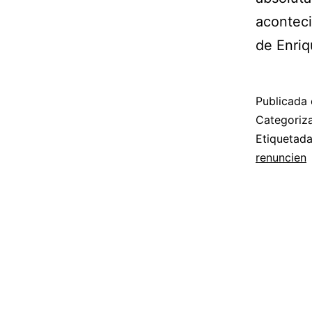
aconteci
de Enriq
Publicada 
Categori
Etiquetad
renuncien