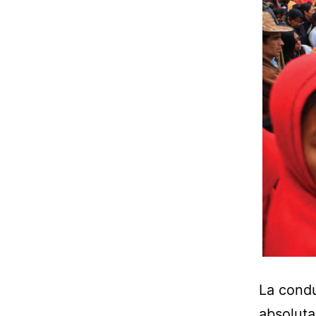
La condu
absoluta