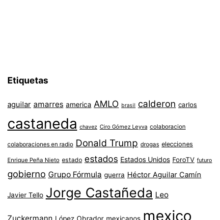
Etiquetas
AMLO
calderon
aguilar
amarres
america
carlos
brasil
castaneda
colaboracion
chavez
Ciro Gómez Leyva
Donald Trump
colaboraciones en radio
elecciones
drogas
estados
Estados Unidos
ForoTV
estado
Enrique Peña Nieto
futuro
gobierno
Grupo Fórmula
Héctor Aguilar Camín
guerra
Jorge Castañeda
Leo
Javier Tello
mexico
Zuckermann
López Obrador
mexicanos