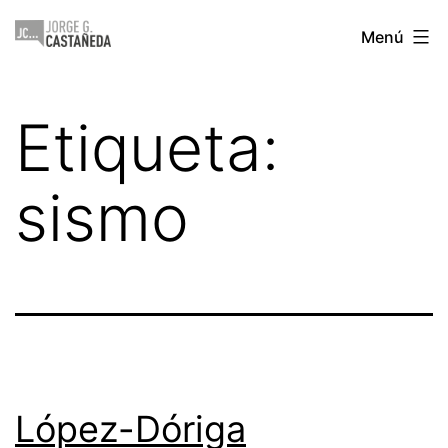
Saltar
Jorge
Menú
al
Castañeda
contenido
Etiqueta:
sismo
López-Dóriga