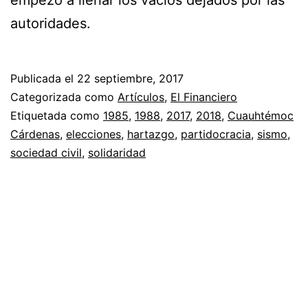
autoridades.
Publicada el
22 septiembre, 2017
Categorizada como
Artículos
,
El Financiero
Etiquetada como
1985
,
1988
,
2017
,
2018
,
Cuauhtémoc
Cárdenas
,
elecciones
,
hartazgo
,
partidocracia
,
sismo
,
sociedad civil
,
solidaridad