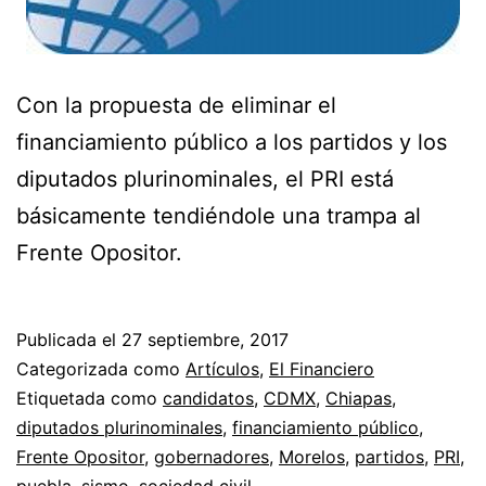
Con la propuesta de eliminar el
financiamiento público a los partidos y los
diputados plurinominales, el PRI está
básicamente tendiéndole una trampa al
Frente Opositor.
Publicada el
27 septiembre, 2017
Categorizada como
Artículos
,
El Financiero
Etiquetada como
candidatos
,
CDMX
,
Chiapas
,
diputados plurinominales
,
financiamiento público
,
Frente Opositor
,
gobernadores
,
Morelos
,
partidos
,
PRI
,
puebla
,
sismo
,
sociedad civil