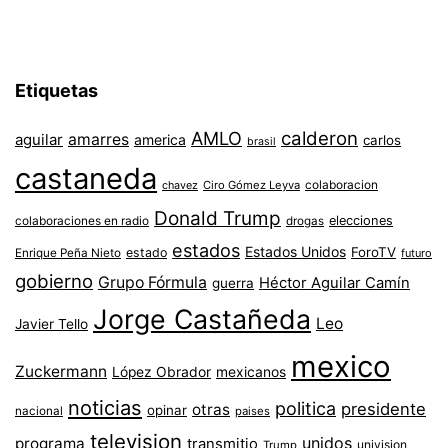
Etiquetas
AMLO
calderon
aguilar
amarres
america
carlos
brasil
castaneda
colaboracion
chavez
Ciro Gómez Leyva
Donald Trump
colaboraciones en radio
elecciones
drogas
estados
Estados Unidos
ForoTV
estado
Enrique Peña Nieto
futuro
gobierno
Grupo Fórmula
Héctor Aguilar Camín
guerra
Jorge Castañeda
Leo
Javier Tello
mexico
Zuckermann
López Obrador
mexicanos
noticias
politica
presidente
otras
opinar
nacional
paises
television
unidos
programa
transmitio
univision
Trump