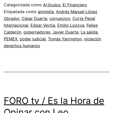
Categorizada como
Artículos
,
El Financiero
Etiquetada como
amnistía
,
Andrés Manuel López
Obrador
,
César Duarte
,
corrupcion
,
Corte Penal
Internacional
,
Edgar Veytia
,
Emilio Lozoya
,
Felipe
Calderón
,
gobernadores
,
Javier Duarte
,
La salida
,
PEMEX
,
poder judicial
,
Tomás Yarrington
,
violación
derechos humanos
FORO tv / Es la Hora de
Opinar con Leo