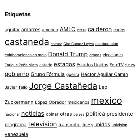
Etiquetas
AMLO
calderon
aguilar
amarres
america
carlos
brasil
castaneda
colaboracion
chavez
Ciro Gómez Leyva
Donald Trump
colaboraciones en radio
elecciones
drogas
estados
Estados Unidos
ForoTV
estado
Enrique Peña Nieto
futuro
gobierno
Grupo Fórmula
Héctor Aguilar Camín
guerra
Jorge Castañeda
Leo
Javier Tello
mexico
Zuckermann
López Obrador
mexicanos
noticias
politica
presidente
otras
opinar
nacional
paises
television
unidos
programa
transmitio
univision
Trump
venezuela