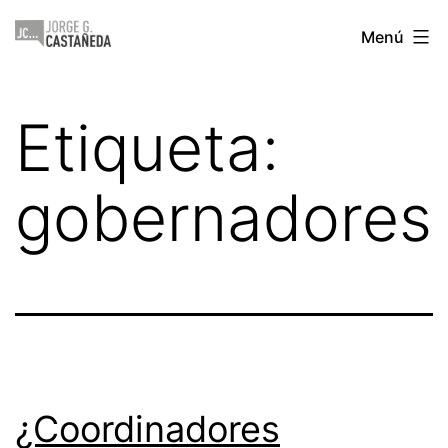
Saltar
Jorge
Menú
al
Castañeda
contenido
Etiqueta:
gobernadores
¿Coordinadores