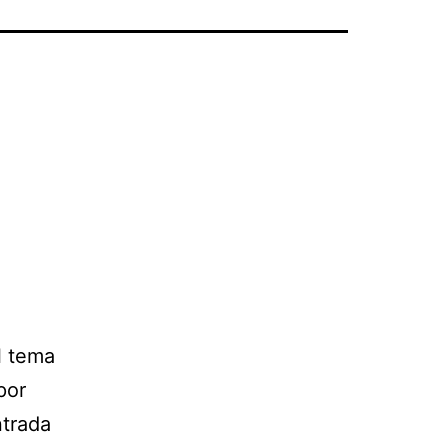
l tema
por
ntrada