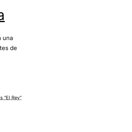
a
a una
ntes de
s "El Rey"