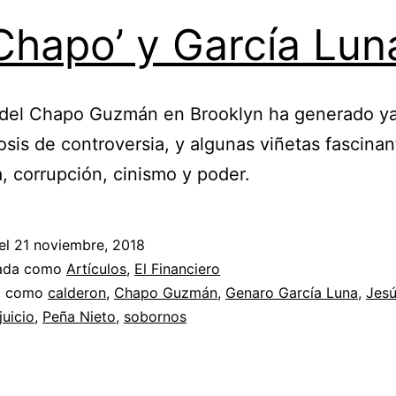
Unidos)
 Chapo’ y García Lun
o del Chapo Guzmán en Brooklyn ha generado y
sis de controversia, y algunas viñetas fascina
a, corrupción, cinismo y poder.
el
21 noviembre, 2018
zada como
Artículos
,
El Financiero
a como
calderon
,
Chapo Guzmán
,
Genaro García Luna
,
Jesú
juicio
,
Peña Nieto
,
sobornos