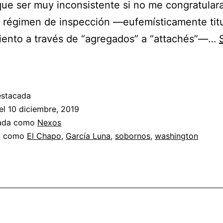
que ser muy inconsistente si no me congratulara
 régimen de inspección —eufemísticamente tit
iento a través de “agregados” a “attachés”—…
Por
fin:
García
estacada
Luna
el
10 diciembre, 2019
al
zada como
Nexos
a como
El Chapo
,
García Luna
,
sobornos
,
washington
bote
(aunque
sea
en
Estados