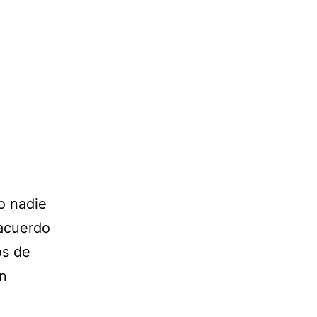
o nadie
 acuerdo
os de
un