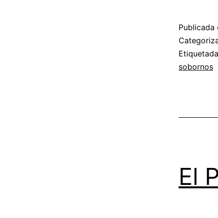
Publicada 
Categori
Etiquetad
sobornos
El 