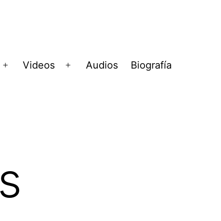
Videos
Audios
Biografía
Abrir
Abrir
menú
menú
s