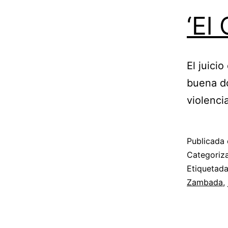
‘El
El juici
buena do
violenci
Publicada 
Categori
Etiquetad
Zambada
,