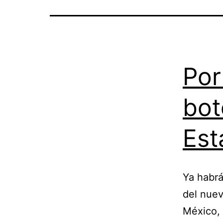
Por
bot
Est
Ya habrá
del nue
México, 