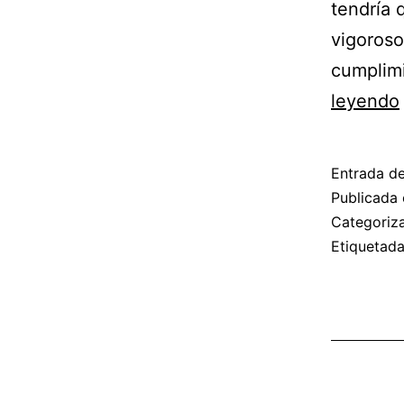
tendría 
vigoroso
cumplim
leyendo
Entrada d
Publicada 
Categori
Etiquetad