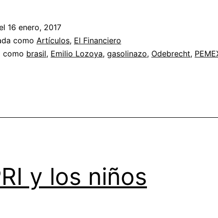
el
16 enero, 2017
zada como
Artículos
,
El Financiero
a como
brasil
,
Emilio Lozoya
,
gasolinazo
,
Odebrecht
,
PEME
PRI y los niños