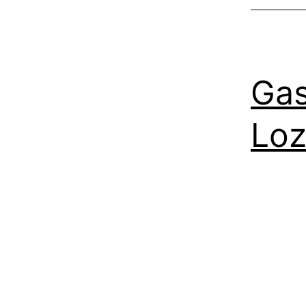
Gas
Loz