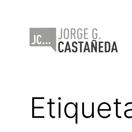
Saltar
al
contenido
Jorge
Castañeda
Etiquet