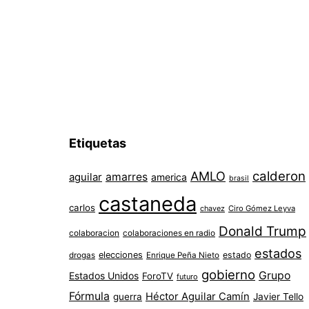
Etiquetas
AMLO
calderon
aguilar
amarres
america
brasil
castaneda
carlos
chavez
Ciro Gómez Leyva
Donald Trump
colaboracion
colaboraciones en radio
estados
elecciones
estado
drogas
Enrique Peña Nieto
gobierno
Grupo
Estados Unidos
ForoTV
futuro
Fórmula
Héctor Aguilar Camín
guerra
Javier Tello