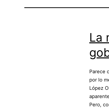
La 
gob
Parece q
por lo 
López Ob
aparente
Pero, co