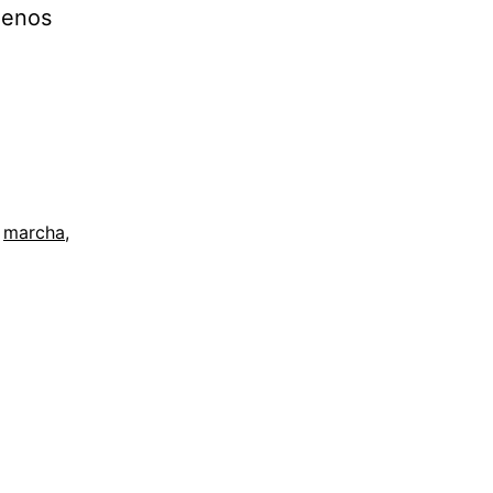
menos
,
marcha
,