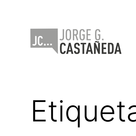
Saltar
al
contenido
Jorge
Castañeda
Etiquet