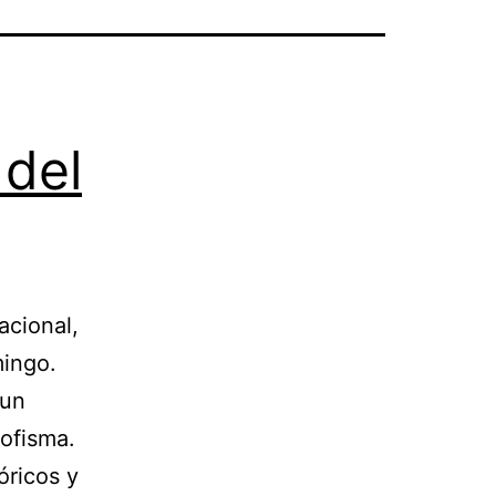
 del
acional,
mingo.
 un
ofisma.
óricos y