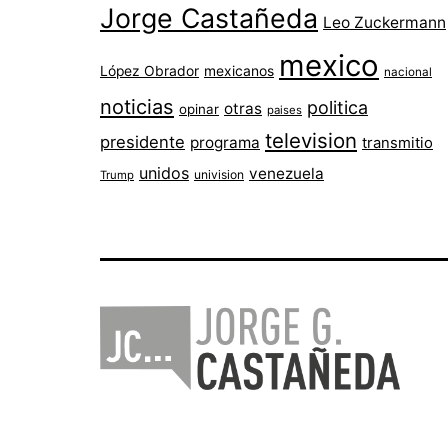
Jorge Castañeda
Leo Zuckermann
mexico
López Obrador
mexicanos
nacional
noticias
politica
otras
opinar
paises
television
presidente
programa
transmitio
unidos
venezuela
univision
Trump