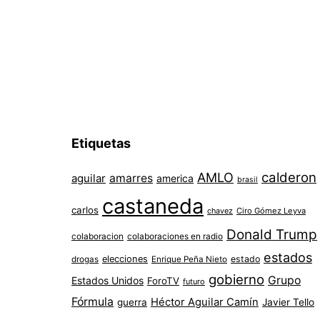
Etiquetas
AMLO
calderon
aguilar
amarres
america
brasil
castaneda
carlos
chavez
Ciro Gómez Leyva
Donald Trump
colaboracion
colaboraciones en radio
estados
elecciones
estado
drogas
Enrique Peña Nieto
gobierno
Grupo
Estados Unidos
ForoTV
futuro
Fórmula
Héctor Aguilar Camín
guerra
Javier Tello