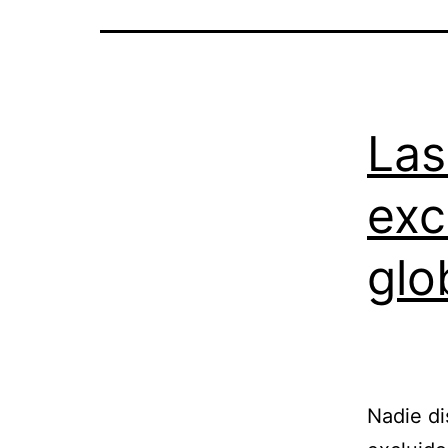
Las
exc
glo
Nadie di