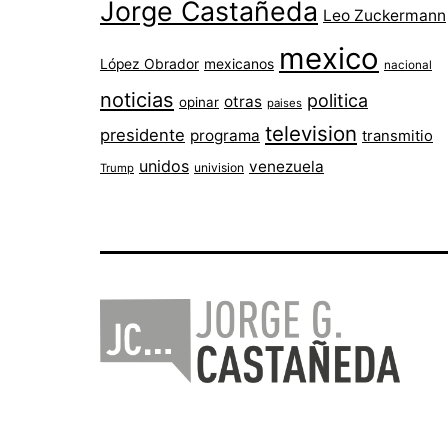
Jorge Castañeda
Leo Zuckermann
mexico
López Obrador
mexicanos
nacional
noticias
politica
otras
opinar
paises
television
presidente
programa
transmitio
unidos
venezuela
univision
Trump