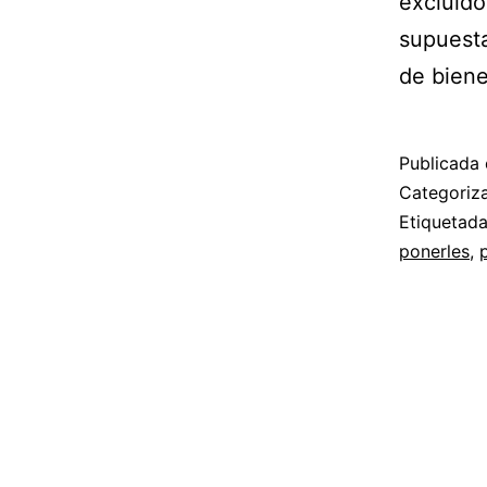
excluido
supuesta
de biene
Publicada 
Categori
Etiquetad
ponerles
,