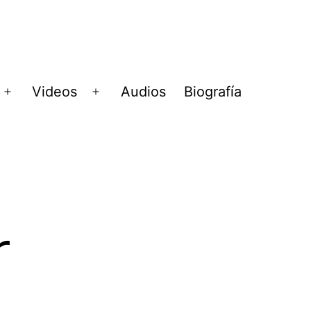
Videos
Audios
Biografía
Abrir
Abrir
menú
menú
r