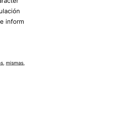
arácter
ulación
de inform
as
,
mismas
,