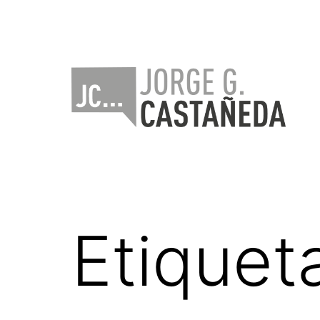
Saltar
al
contenido
Jorge
Castañeda
Etiquet