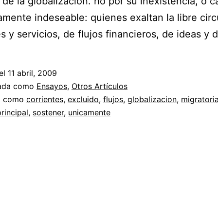
 de la globalización. no por su inexistencia, o c
mente indeseable: quienes exaltan la libre circ
s y servicios, de flujos financieros, de ideas y 
el
11 abril, 2009
zada como
Ensayos
,
Otros Artículos
a como
corrientes
,
excluido
,
flujos
,
globalizacion
,
migratori
principal
,
sostener
,
unicamente