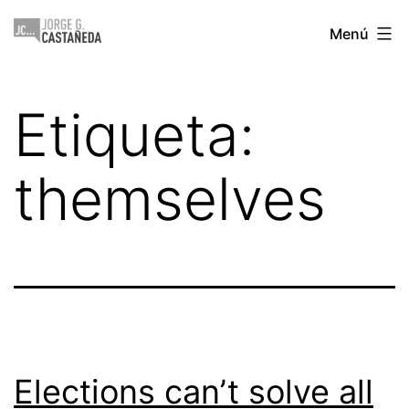
Saltar
Jorge
Menú
al
Castañeda
contenido
Etiqueta:
themselves
Elections can’t solve all