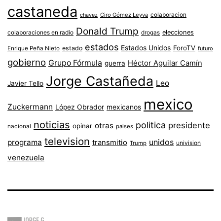
castaneda
colaboracion
chavez
Ciro Gómez Leyva
Donald Trump
colaboraciones en radio
elecciones
drogas
estados
Estados Unidos
ForoTV
estado
Enrique Peña Nieto
futuro
gobierno
Grupo Fórmula
Héctor Aguilar Camín
guerra
Jorge Castañeda
Leo
Javier Tello
mexico
Zuckermann
López Obrador
mexicanos
noticias
politica
presidente
otras
opinar
nacional
paises
television
unidos
programa
transmitio
univision
Trump
venezuela