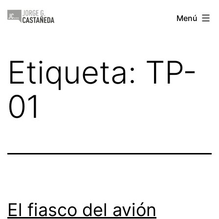
Saltar
Jorge
Menú
al
Castañeda
contenido
Etiqueta:
TP-
01
El fiasco del avión