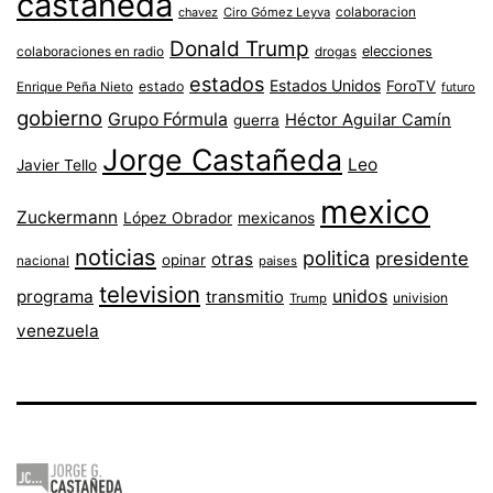
castaneda
colaboracion
chavez
Ciro Gómez Leyva
Donald Trump
colaboraciones en radio
elecciones
drogas
estados
Estados Unidos
ForoTV
estado
Enrique Peña Nieto
futuro
gobierno
Grupo Fórmula
Héctor Aguilar Camín
guerra
Jorge Castañeda
Leo
Javier Tello
mexico
Zuckermann
López Obrador
mexicanos
noticias
politica
presidente
otras
opinar
nacional
paises
television
unidos
programa
transmitio
univision
Trump
venezuela