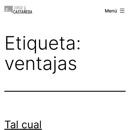
Saltar
Jorge
Menú
al
Castañeda
contenido
Etiqueta:
ventajas
Tal cual