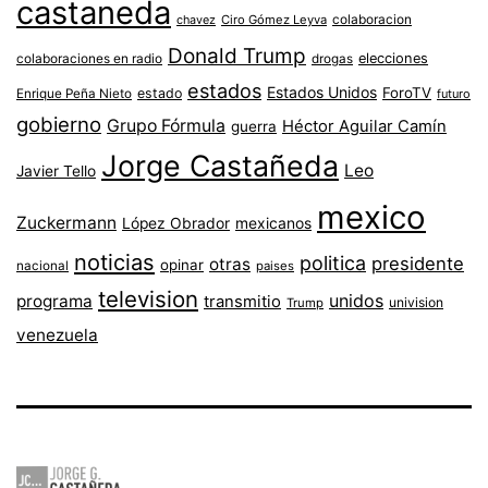
castaneda
colaboracion
chavez
Ciro Gómez Leyva
Donald Trump
colaboraciones en radio
elecciones
drogas
estados
Estados Unidos
ForoTV
estado
Enrique Peña Nieto
futuro
gobierno
Grupo Fórmula
Héctor Aguilar Camín
guerra
Jorge Castañeda
Leo
Javier Tello
mexico
Zuckermann
López Obrador
mexicanos
noticias
politica
presidente
otras
opinar
nacional
paises
television
unidos
programa
transmitio
univision
Trump
venezuela