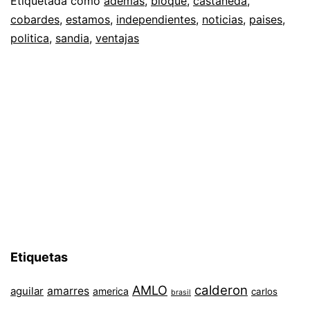
Etiquetada como
ademas
,
bloque
,
castaneda
,
cobardes
,
estamos
,
independientes
,
noticias
,
paises
,
politica
,
sandia
,
ventajas
Etiquetas
AMLO
calderon
aguilar
amarres
america
carlos
brasil