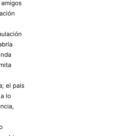
s amigos
tación
y
mulación
abría
enda
mita
; el país
a lo
ncia,
io