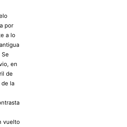
elo
a por
e a lo
 antigua
. Se
vio, en
il de
 de la
ontrasta
n vuelto