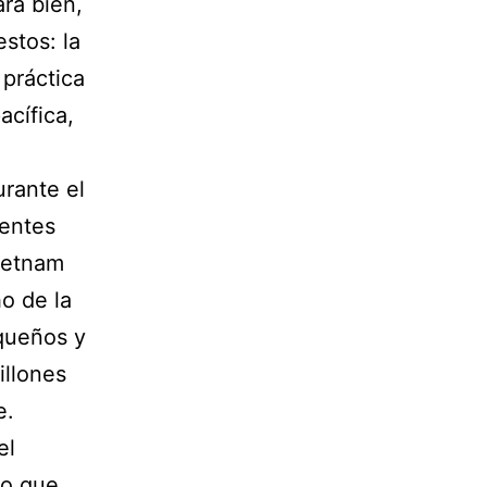
ra bien,
stos: la
 práctica
acífica,
rante el
ientes
ietnam
o de la
equeños y
illones
e.
el
io que