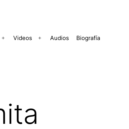
Videos
Audios
Biografía
Abrir
Abrir
menú
menú
ita