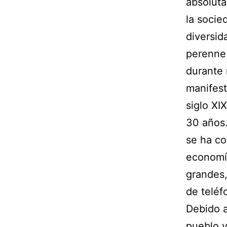
absoluta
la socie
diversid
perenne 
durante 
manifest
siglo XI
30 años.
se ha co
economía
grandes,
de teléf
Debido a
pueblo v