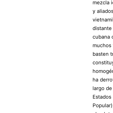
mezcla i
y aliados
vietnami
distante
cubana c
muchos f
basten t
constit
homogéne
ha derro
largo de
Estados 
Popular),