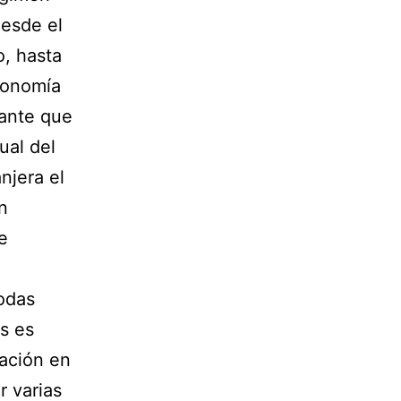
desde el
o, hasta
economía
yante que
ual del
njera el
n
e
todas
s es
uación en
r varias