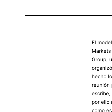
El model
Markets 
Group, 
organizó
hecho l
reunión 
escribe,
por ello
como es 