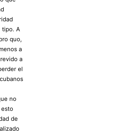
ad
ridad
 tipo. A
pro quo,
 menos a
trevido a
perder el
s cubanos
que no
 esto
edad de
alizado