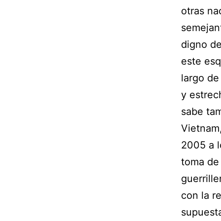
otras na
semejan
digno de
este es
largo de
y estrec
sabe tam
Vietnam,
2005 a l
toma de 
guerrill
con la r
supuesta