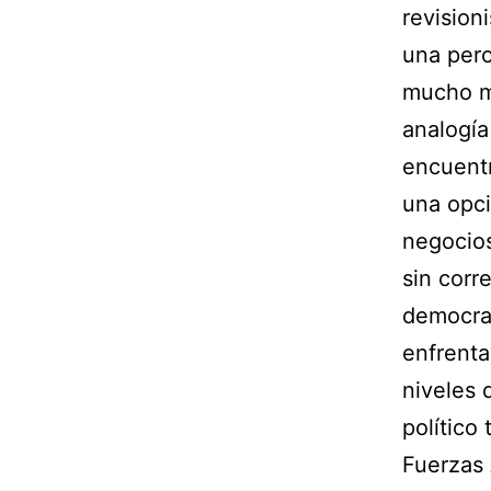
revision
una pero
mucho m
analogía
encuentr
una opci
negocios
sin corr
democrat
enfrenta
niveles 
político 
Fuerzas 