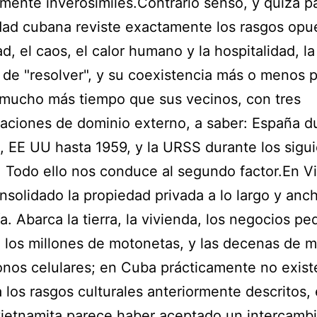
mente inverosímiles.Contrario senso, y quizá pa
dad cubana reviste exactamente los rasgos opue
ad, el caos, el calor humano y la hospitalidad, la
de "resolver", y su coexistencia más o menos p
mucho más tiempo que sus vecinos, con tres
aciones de dominio externo, a saber: España du
X, EE UU hasta 1959, y la URSS durante los sigu
 Todo ello nos conduce al segundo factor.En V
nsolidado la propiedad privada a lo largo y anch
. Abarca la tierra, la vivienda, los negocios p
 los millones de motonetas, y las decenas de m
onos celulares; en Cuba prácticamente no exist
 los rasgos culturales anteriormente descritos, 
ietnamita parece haber aceptado un intercamb