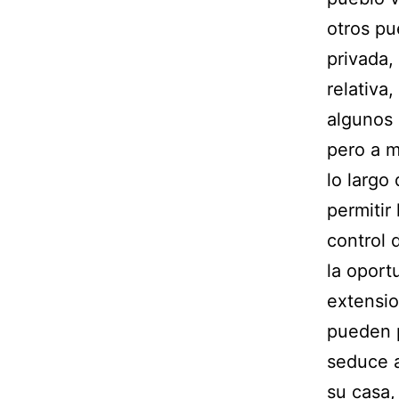
otros pu
privada,
relativa
algunos 
pero a m
lo largo
permitir
control 
la oport
extensio
pueden p
seduce a
su casa,