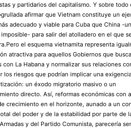
istas y partidarios del capitalismo. Y sobre todo 
grullada afirmar que Vietnam constituye un ej
ás adecuado y viable para Cuba que China -u
 imposible- para salir del atolladero en el que s
a.Pero el esquema vietnamita representa igua
ón atractiva para aquellos Gobiernos que busc
 con La Habana y normalizar sus relaciones con
er los riesgos que podrían implicar una exigenci
ización: un éxodo migratorio masivo o un
miento directo. Así, reformas económicas con a
de crecimiento en el horizonte, aunado a un con
total del poder y de la estabilidad por parte de l
Armadas y del Partido Comunista, parecería ser