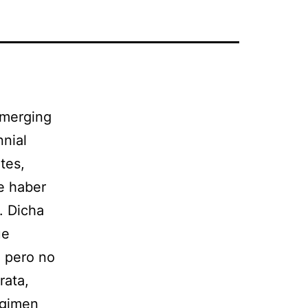
Emerging
nnial
tes,
e haber
. Dicha
ue
, pero no
rata,
égimen