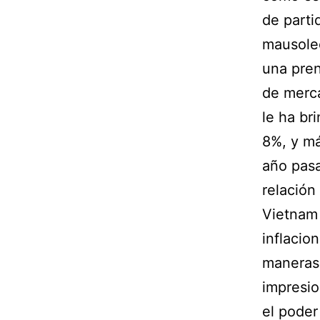
de parti
mausoleo
una pren
de merca
le ha br
8%, y má
año pas
relación
Vietnam 
inflacio
maneras,
impresio
el poder