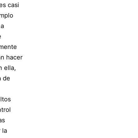
es casi
emplo
na
e
lmente
an hacer
 ella,
a de
ltos
trol
as
 la