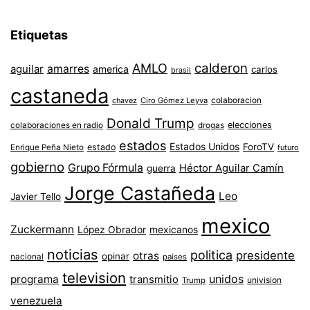
Etiquetas
AMLO
calderon
aguilar
amarres
america
carlos
brasil
castaneda
colaboracion
chavez
Ciro Gómez Leyva
Donald Trump
colaboraciones en radio
elecciones
drogas
estados
Estados Unidos
ForoTV
estado
Enrique Peña Nieto
futuro
gobierno
Grupo Fórmula
Héctor Aguilar Camín
guerra
Jorge Castañeda
Leo
Javier Tello
mexico
Zuckermann
López Obrador
mexicanos
noticias
politica
presidente
otras
opinar
nacional
paises
television
unidos
programa
transmitio
univision
Trump
venezuela