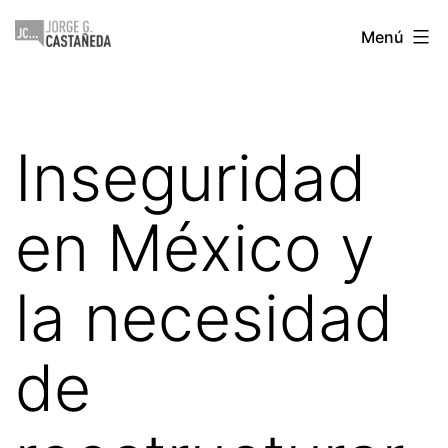
Saltar
Jorge
Menú
al
Castañeda
contenido
Inseguridad
en México y
la necesidad
de