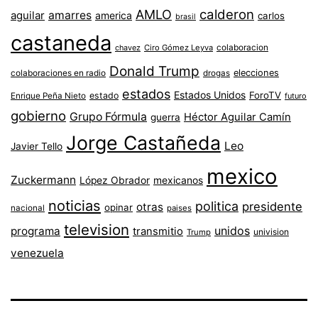
AMLO
calderon
aguilar
amarres
america
carlos
brasil
castaneda
colaboracion
chavez
Ciro Gómez Leyva
Donald Trump
colaboraciones en radio
elecciones
drogas
estados
Estados Unidos
ForoTV
estado
Enrique Peña Nieto
futuro
gobierno
Grupo Fórmula
Héctor Aguilar Camín
guerra
Jorge Castañeda
Leo
Javier Tello
mexico
Zuckermann
López Obrador
mexicanos
noticias
politica
presidente
otras
opinar
nacional
paises
television
unidos
programa
transmitio
univision
Trump
venezuela