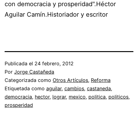
con democracia y prosperidad".Héctor
Aguilar Camín.Historiador y escritor
Publicada el
24 febrero, 2012
Por
Jorge Castañeda
Categorizada como
Otros Artículos
,
Reforma
Etiquetada como
aguilar
,
cambios
,
castaneda
,
democracia
,
hector
,
lograr
,
mexico
,
politica
,
politicos
,
prosperidad