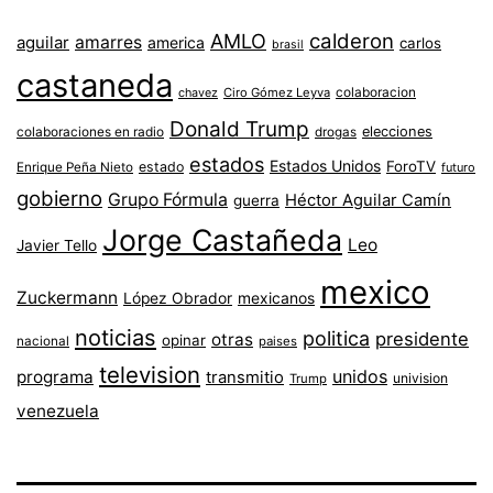
AMLO
calderon
aguilar
amarres
america
carlos
brasil
castaneda
colaboracion
chavez
Ciro Gómez Leyva
Donald Trump
colaboraciones en radio
elecciones
drogas
estados
Estados Unidos
ForoTV
estado
Enrique Peña Nieto
futuro
gobierno
Grupo Fórmula
Héctor Aguilar Camín
guerra
Jorge Castañeda
Leo
Javier Tello
mexico
Zuckermann
López Obrador
mexicanos
noticias
politica
presidente
otras
opinar
nacional
paises
television
unidos
programa
transmitio
univision
Trump
venezuela