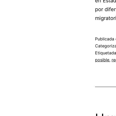
en Estad
por dife
migrator
Publicada 
Categori
Etiquetad
posible
,
re