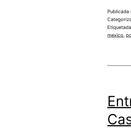
Publicada 
Categori
Etiquetad
mexico
,
po
Ent
Cas