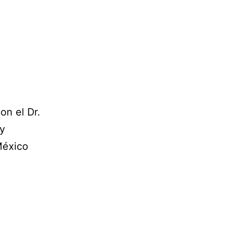
on el Dr.
 y
México