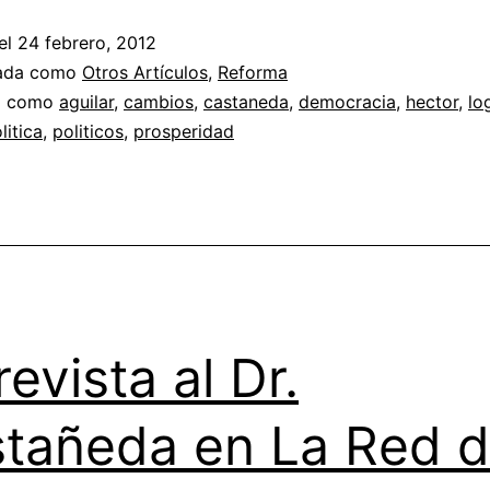
el
24 febrero, 2012
zada como
Otros Artículos
,
Reforma
a como
aguilar
,
cambios
,
castaneda
,
democracia
,
hector
,
lo
litica
,
politicos
,
prosperidad
revista al Dr.
tañeda en La Red 