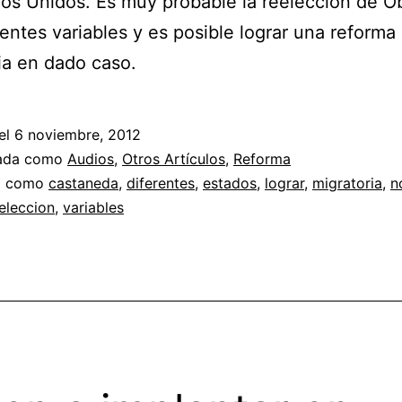
os Unidos. Es muy probable la reelección de 
rentes variables y es posible lograr una reforma
ia en dado caso.
el
6 noviembre, 2012
zada como
Audios
,
Otros Artículos
,
Reforma
a como
castaneda
,
diferentes
,
estados
,
lograr
,
migratoria
,
n
eleccion
,
variables