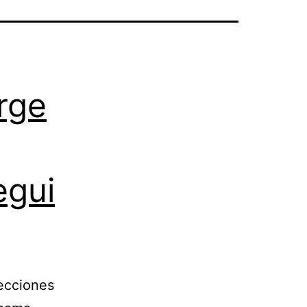
orge
egui
lecciones