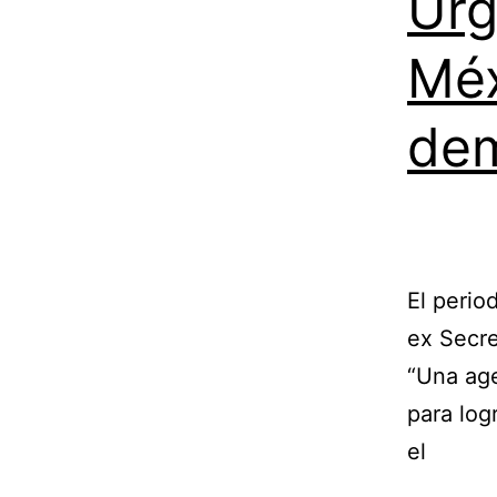
Urg
Méx
dem
El perio
ex Secre
“Una age
para log
el