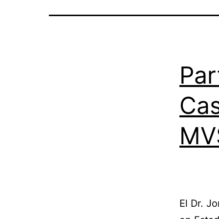
Par
Cas
MVS
El Dr. J