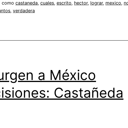
a como
castaneda
,
cuales
,
escrito
,
hector
,
lograr
,
mexico
,
n
untos
,
verdadera
urgen a México
isiones: Castañeda