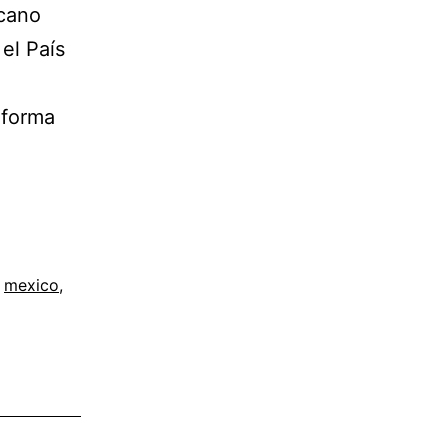
icano
 el País
eforma
,
mexico
,