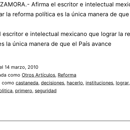
ZAMORA.- Afirma el escritor e intelectual mex
ar la reforma política es la única manera de que
l escritor e intelectual mexicano que lograr la r
 es la única manera de que el País avance
el
14 marzo, 2010
zada como
Otros Artículos
,
Reforma
a como
castaneda
,
decisiones
,
hacerlo
,
instituciones
,
lograr
olitica
,
primero
,
seguridad