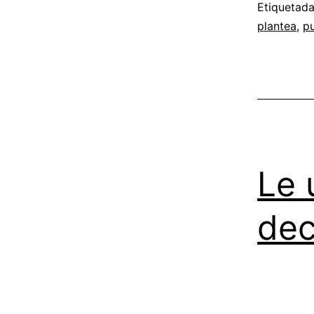
Etiquetad
plantea
,
p
Le 
dec