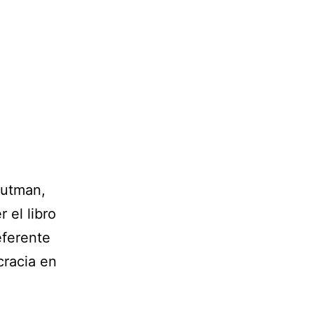
Gutman,
 el libro
eferente
cracia en