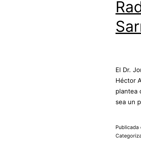
Rad
Sar
El Dr. J
Héctor A
plantea 
sea un p
Publicada 
Categori