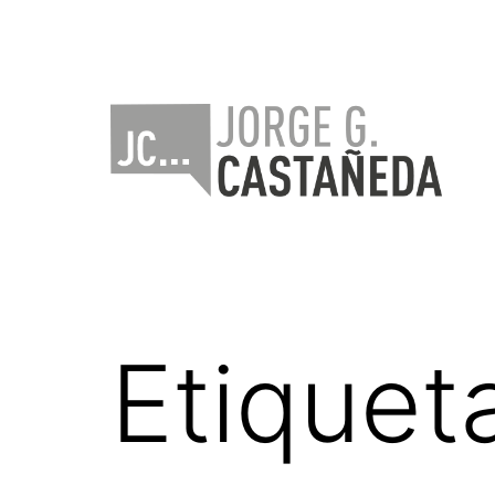
Saltar
al
contenido
Jorge
Castañeda
Etiquet