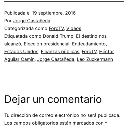
Publicada el
19 septiembre, 2016
Por
Jorge Castañeda
Categorizada como
ForoTV
,
Videos
Etiquetada como
Donald Trump
,
El destino nos
alcanzó
,
Elección presidencial
,
Endeudamiento
,
Estados Unidos
,
Finanzas públicas
,
ForoTV
,
Héctor
Aguilar Camín
,
Jorge Castañeda
,
Leo Zuckermann
Dejar un comentario
Tu dirección de correo electrónico no será publicada.
Los campos obligatorios están marcados con
*