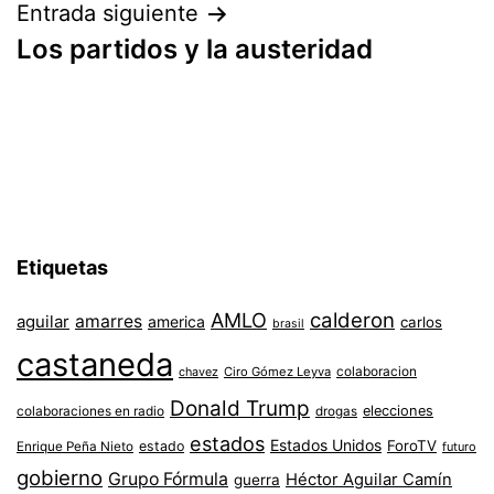
entradas
Entrada siguiente
Los partidos y la austeridad
Etiquetas
AMLO
calderon
aguilar
amarres
america
carlos
brasil
castaneda
colaboracion
chavez
Ciro Gómez Leyva
Donald Trump
colaboraciones en radio
elecciones
drogas
estados
Estados Unidos
ForoTV
estado
Enrique Peña Nieto
futuro
gobierno
Grupo Fórmula
Héctor Aguilar Camín
guerra