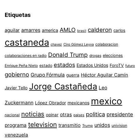
Etiquetas
AMLO
calderon
aguilar
amarres
america
carlos
brasil
castaneda
colaboracion
chavez
Ciro Gómez Leyva
Donald Trump
colaboraciones en radio
elecciones
drogas
estados
Estados Unidos
ForoTV
estado
Enrique Peña Nieto
futuro
gobierno
Grupo Fórmula
Héctor Aguilar Camín
guerra
Jorge Castañeda
Leo
Javier Tello
mexico
Zuckermann
López Obrador
mexicanos
noticias
politica
presidente
otras
opinar
nacional
paises
television
unidos
programa
transmitio
univision
Trump
venezuela