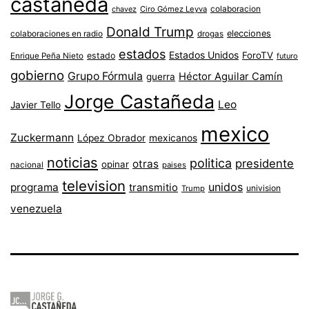
castaneda
colaboracion
chavez
Ciro Gómez Leyva
Donald Trump
colaboraciones en radio
elecciones
drogas
estados
Estados Unidos
ForoTV
estado
Enrique Peña Nieto
futuro
gobierno
Grupo Fórmula
Héctor Aguilar Camín
guerra
Jorge Castañeda
Leo
Javier Tello
mexico
Zuckermann
López Obrador
mexicanos
noticias
politica
presidente
otras
opinar
nacional
paises
television
unidos
programa
transmitio
univision
Trump
venezuela