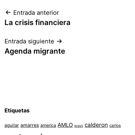
Navegación
Entrada anterior
La crisis financiera
de
entradas
Entrada siguiente
Agenda migrante
Etiquetas
AMLO
calderon
aguilar
amarres
america
carlos
brasil