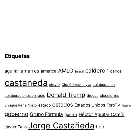
Etiquetas
AMLO
calderon
aguilar
amarres
america
carlos
brasil
castaneda
colaboracion
chavez
Ciro Gómez Leyva
Donald Trump
colaboraciones en radio
elecciones
drogas
estados
Estados Unidos
ForoTV
estado
Enrique Peña Nieto
futuro
gobierno
Grupo Fórmula
Héctor Aguilar Camín
guerra
Jorge Castañeda
Leo
Javier Tello