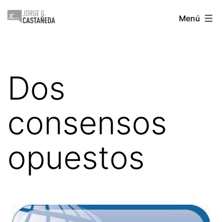
Saltar
Jorge
Menú
al
Castañeda
contenido
Dos
consensos
opuestos